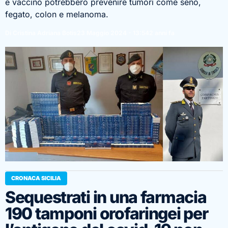
e vaccino potrebbero prevenire tumori come seno,
fegato, colon e melanoma.
Di Cristina Adriana Botis
23 Maggio 2024 - 13:54
2 anni fa
CRONACA SICILIA
Sequestrati in una farmacia
190 tamponi orofaringei per