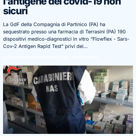
l’antigene del covid-19 non
sicuri
La GdF della Compagnia di Partinico (PA) ha
sequestrato presso una farmacia di Terrasini (PA) 190
dispositivi medico-diagnostici in vitro “Flowflex - Sars-
Cov-2 Antigen Rapid Test” privi dei…
Di Sebastiano Adduso
15 Marzo 2022 - 09:27
4 anni fa