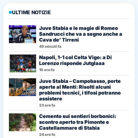
ULTIME NOTIZIE
Juve Stabia e le magie di Romeo
Sandrucci che va a segno anche a
Cava de’ Tirreni
45 minuti fa
Napoli, 1-1 col Celta Vigo: a Di
Lorenzo risponde Jutglaaa
10 ore fa
Juve Stabia – Campobasso, porte
aperte al Menti: Risolti alcuni
problemi tecnici, i tifosi potranno
assistere
23 ore fa
Cemento sui sentieri borbonici:
scontro aperto tra Pimonte e
Castellammare di Stabia
24 ore fa