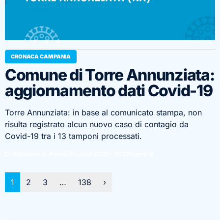
CRONACA CAMPANIA
Comune di Torre Annunziata:
aggiornamento dati Covid-19
Torre Annunziata: in base al comunicato stampa, non
risulta registrato alcun nuovo caso di contagio da
Covid-19 tra i 13 tamponi processati.
Di Stéphanie E. Perna
27 Luglio 2021 - 19:22
5 anni fa
Paginazione
1
2
3
…
138
›