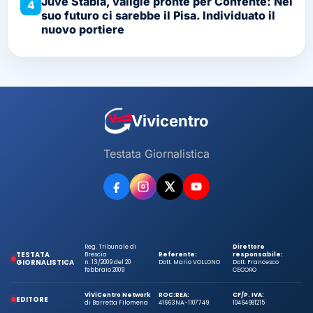
Juve Stabia, valigie pronte per Confente: Nel
4
suo futuro ci sarebbe il Pisa. Individuato il
nuovo portiere
Vivicentro
Testata Giornalistica
Reg. Tribunale di
Direttore
TESTATA
Brescia
Referente:
responsabile:
GIORNALISTICA
n. 13/2009 del 20
Dott. Mario VOLLONO
Dott. Francesco
febbraio 2009
CECORO
ViViCentro Network
ROC:
REA:
CF/P. IVA:
EDITORE
di Barretta Filomena
41663
NA-1107749
10464981215