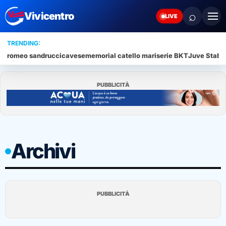
⌕
Vivicentro
LIVE
TRENDING:
romeo sandrucci
cavese
memorial catello mari
serie BKT
Juve Stabi
PUBBLICITÀ
Archivi
PUBBLICITÀ