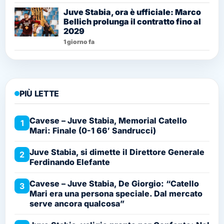
Juve Stabia, ora è ufficiale: Marco
Bellich prolunga il contratto fino al
2029
1 giorno fa
PIÙ LETTE
Cavese – Juve Stabia, Memorial Catello
1
Mari: Finale (0-1 66′ Sandrucci)
Juve Stabia, si dimette il Direttore Generale
2
Ferdinando Elefante
Cavese – Juve Stabia, De Giorgio: “Catello
3
Mari era una persona speciale. Dal mercato
serve ancora qualcosa”