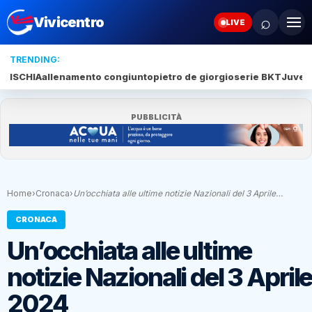
⌕
Vivicentro
LIVE
TRENDING:
ISCHIA
allenamento congiunto
pietro de giorgio
serie BKT
Juve 
PUBBLICITÀ
Home
›
Cronaca
›
Un’occhiata alle ultime notizie Nazionali del 3 Aprile…
CRONACA
Un’occhiata alle ultime
notizie Nazionali del 3 April
2024