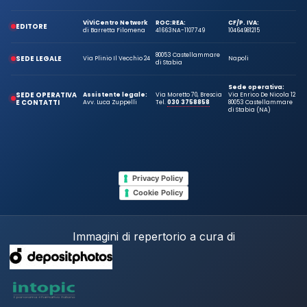
ViViCentro Network
ROC:
REA:
CF/P. IVA:
EDITORE
di Barretta Filomena
41663
NA-1107749
10464981215
80053 Castellammare
SEDE LEGALE
Via Plinio Il Vecchio 24
Napoli
di Stabia
Sede operativa:
SEDE OPERATIVA
Assistente legale:
Via Moretto 70, Brescia
Via Enrico De Nicola 12
E CONTATTI
Avv. Luca Zuppelli
Tel.
030 3758858
80053 Castellammare
di Stabia (NA)
Privacy Policy
Cookie Policy
Immagini di repertorio a cura di