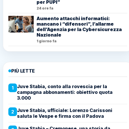
per PUPI”
24 ore fa
Aumento attacchi informatici:
mancano i “difensori”, l’allarme
dell’Agenzia per la Cybersicurezza
Nazionale
1 giorno fa
PIÙ LETTE
Juve Stabia, conto alla rovescia per la
1
campagna abbonamenti: obiettivo quota
3.000
Juve Stabia, ufficiale: Lorenzo Carissoni
2
saluta le Vespe e firma con il Padova
Juve Stabia – Cremonese, una storia da