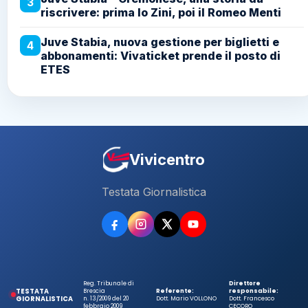
3
riscrivere: prima lo Zini, poi il Romeo Menti
Juve Stabia, nuova gestione per biglietti e
4
abbonamenti: Vivaticket prende il posto di
ETES
Vivicentro
Testata Giornalistica
Reg. Tribunale di
Direttore
TESTATA
Brescia
Referente:
responsabile:
GIORNALISTICA
n. 13/2009 del 20
Dott. Mario VOLLONO
Dott. Francesco
febbraio 2009
CECORO