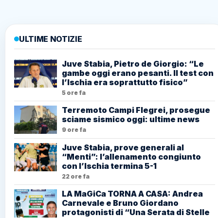
ULTIME NOTIZIE
Juve Stabia, Pietro de Giorgio: “Le
gambe oggi erano pesanti. Il test con
l’Ischia era soprattutto fisico”
5 ore fa
Terremoto Campi Flegrei, prosegue
sciame sismico oggi: ultime news
9 ore fa
Juve Stabia, prove generali al
“Menti”: l’allenamento congiunto
con l’Ischia termina 5-1
22 ore fa
LA MaGiCa TORNA A CASA: Andrea
Carnevale e Bruno Giordano
protagonisti di “Una Serata di Stelle