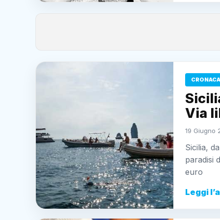
CRONAC
Sicil
Via l
19 Giugno 
Sicilia, 
paradisi 
euro
Leggi l’