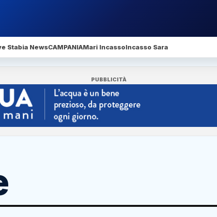
ve Stabia News
CAMPANIA
Mari Incasso
Incasso Sara
PUBBLICITÀ
e