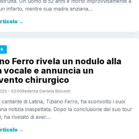
distrutta. Un uomo di 52 anni è morto improvvisamente a
 un infarto, mentre sua madre anziana…
articolo →
TÀ
no Ferro rivela un nodulo alla
a vocale e annuncia un
vento chirurgico
023 - 02:00
Redenta Daniela Bisconti
 cantante di Latina, Tiziano Ferro, ha sconvolto i suoi
na notizia inaspettata. Dopo la conclusione del suo tour
i, ha rivelato di aver…
articolo →