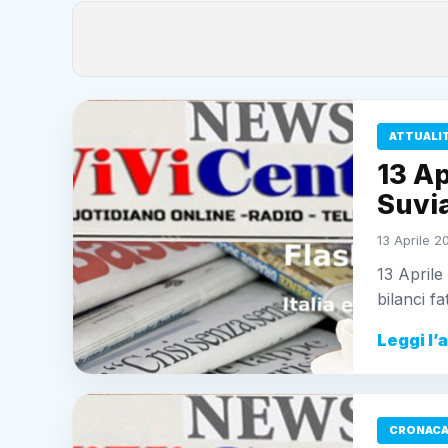
ATTUALI
13 Ap
Suvia
13 Aprile 2
13 Aprile
bilanci fa
Leggi l’
CRONAC