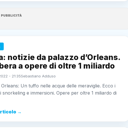
PUBBLICITÀ
A
ia: notizie da palazzo d’Orleans.
ibera a opere di oltre 1 miliardo
2022 - 21:35
Sebastiano Adduso
da Orleans: Un tuffo nelle acque delle meraviglie. Ecco i
di snorkeling e immersioni. Opere per oltre 1 miliardo di
articolo →