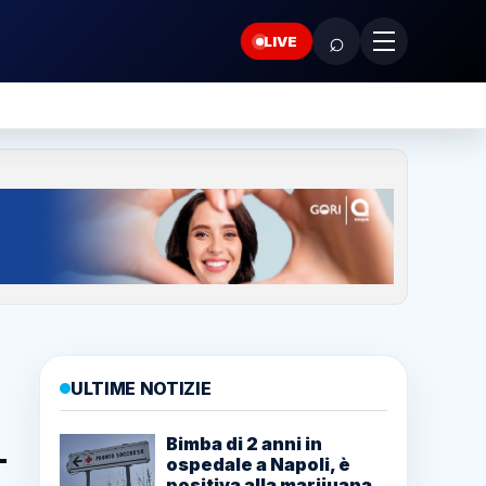
⌕
LIVE
ULTIME NOTIZIE
Bimba di 2 anni in
ospedale a Napoli, è
positiva alla marijuana