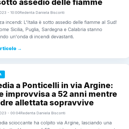
sotto assedio delle fiamme
023 - 10:00
Redenta Daniela Bisconti
 incendi: L'Italia è sotto assedio delle fiamme al Sud!
ome Sicilia, Puglia, Sardegna e Calabria stanno
do un'onda di incendi devastanti.
articolo →
A
dia a Ponticelli in via Argine:
e improvvisa a 52 anni mentre
dre allettata sopravvive
023 - 00:04
Redenta Daniela Bisconti
dia scioccante ha colpito via Argine, lasciando una