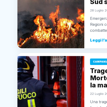
Sud 
28 Luglio 2
Emergenza
Regioni c
combatten
Leggi l’
CAMPANI
Trage
Mort
la ma
22 Luglio 2
Una trage