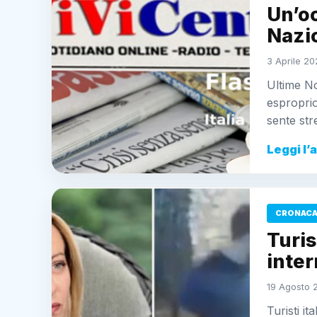
Un’oc
Nazio
3 Aprile 20
Ultime No
esproprio
sente str
Leggi l’
CRONAC
Turis
inte
19 Agosto 
Turisti i