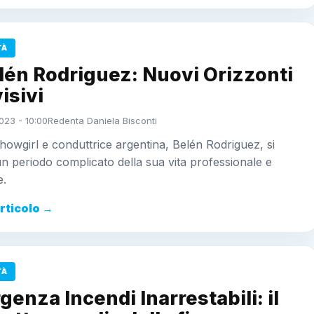
TÀ
lén Rodriguez: Nuovi Orizzonti
isivi
023 - 10:00
Redenta Daniela Bisconti
howgirl e conduttrice argentina, Belén Rodriguez, si
un periodo complicato della sua vita professionale e
e.
articolo →
TÀ
enza Incendi Inarrestabili: il