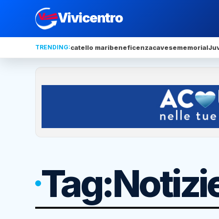
Vivicentro
TRENDING:
catello mari
beneficenza
cavese
memorial
Ju
Tag:
Notizi