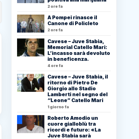
2 ore fa
A Pompei rinasce il
Canone di Policleto
2 ore fa
Cavese – Juve Stabia,
Memorial Catello Mari:
L’incasso sarà devoluto
in beneficenza.
4 ore fa
Cavese – Juve Stabia, il
ritorno di Pietro De
Giorgio allo Stadio
Lamberti nel segno del
“Leone” Catello Mari
1 giorno fa
Roberto Amodio un
cuore gialloblù tra
ricordi e futuro: «La
Juve Stabia sarà