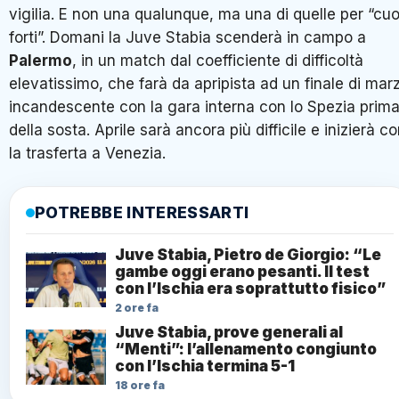
vigilia. E non una qualunque, ma una di quelle per “cuo
forti”. Domani la Juve Stabia scenderà in campo a
Palermo
, in un match dal coefficiente di difficoltà
elevatissimo, che farà da apripista ad un finale di mar
incandescente con la gara interna con lo Spezia prim
della sosta. Aprile sarà ancora più difficile e inizierà c
la trasferta a Venezia.
POTREBBE INTERESSARTI
Juve Stabia, Pietro de Giorgio: “Le
gambe oggi erano pesanti. Il test
con l’Ischia era soprattutto fisico”
2 ore fa
Juve Stabia, prove generali al
“Menti”: l’allenamento congiunto
con l’Ischia termina 5-1
18 ore fa