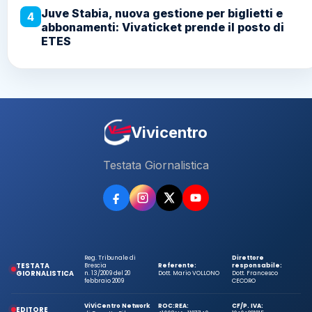
Juve Stabia, nuova gestione per biglietti e
4
abbonamenti: Vivaticket prende il posto di
ETES
Vivicentro
Testata Giornalistica
Reg. Tribunale di
Direttore
TESTATA
Brescia
Referente:
responsabile:
GIORNALISTICA
n. 13/2009 del 20
Dott. Mario VOLLONO
Dott. Francesco
febbraio 2009
CECORO
ViViCentro Network
ROC:
REA:
CF/P. IVA:
EDITORE