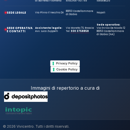
di Barretta Filomena
41663
NA-1107749
10464981215
80053 Castellammare
SEDE LEGALE
Via Plinio Il Vecchio 24
Napoli
di Stabia
Sede operativa:
SEDE OPERATIVA
Assistente legale:
Via Moretto 70, Brescia
Via Enrico De Nicola 12
E CONTATTI
Avv. Luca Zuppelli
Tel.
030 3758858
80053 Castellammare
di Stabia (NA)
Privacy Policy
Cookie Policy
Immagini di repertorio a cura di
© 2026 Vivicentro. Tutti i diritti riservati.