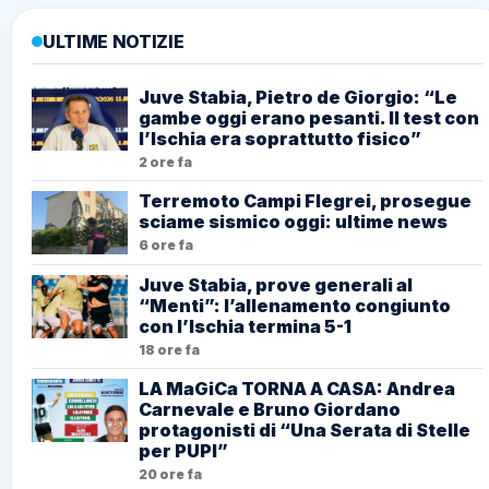
ULTIME NOTIZIE
Juve Stabia, Pietro de Giorgio: “Le
gambe oggi erano pesanti. Il test con
l’Ischia era soprattutto fisico”
2 ore fa
Terremoto Campi Flegrei, prosegue
sciame sismico oggi: ultime news
6 ore fa
Juve Stabia, prove generali al
“Menti”: l’allenamento congiunto
con l’Ischia termina 5-1
18 ore fa
LA MaGiCa TORNA A CASA: Andrea
Carnevale e Bruno Giordano
protagonisti di “Una Serata di Stelle
per PUPI”
20 ore fa