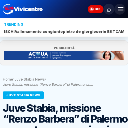
⌕
Vivicentro
LIVE
TRENDING:
ISCHIA
allenamento congiunto
pietro de giorgio
serie BKT
CAMP
PUBBLICITÀ
Home
›
Juve Stabia News
›
Juve Stabia, missione “Renzo Barbera” di Palermo: un…
JUVE STABIA NEWS
Juve Stabia, missione
“Renzo Barbera” di Palermo