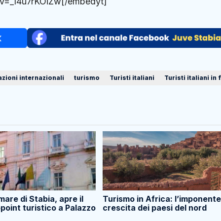
?v=_14u7rKOiZw[/embedyt]
azioni internazionali
turismo
Turisti italiani
Turisti italiani in
are di Stabia, apre il
Turismo in Africa: l’imponente
point turistico a Palazzo
crescita dei paesi del nord