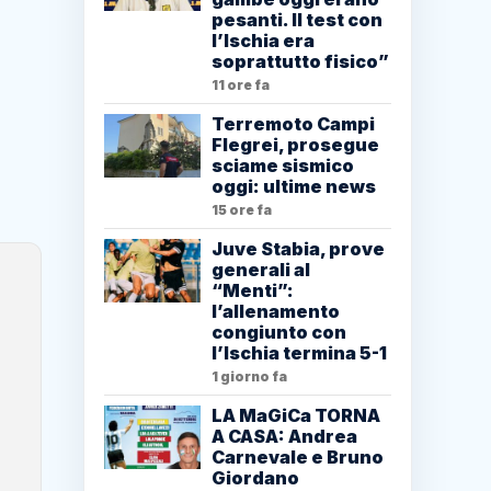
pesanti. Il test con
l’Ischia era
soprattutto fisico”
11 ore fa
Terremoto Campi
Flegrei, prosegue
sciame sismico
oggi: ultime news
15 ore fa
Juve Stabia, prove
generali al
“Menti”:
l’allenamento
congiunto con
l’Ischia termina 5-1
1 giorno fa
LA MaGiCa TORNA
A CASA: Andrea
Carnevale e Bruno
Giordano