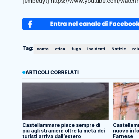
[embedyt] https://www.youtube.com/watch
Tag:
conto
etica
fuga
incidenti
Notizie
rel
ARTICOLI CORRELATI
Castellammare piace sempre di
Castellamm
più agli stranieri: oltre la metà dei
nuovo info
turisti arriva dall’estero
Farnese