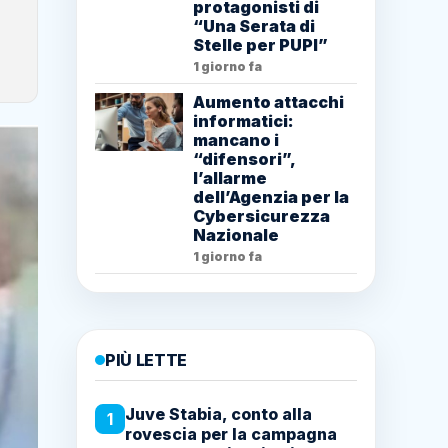
protagonisti di
“Una Serata di
Stelle per PUPI”
1 giorno fa
Aumento attacchi
informatici:
mancano i
“difensori”,
l’allarme
dell’Agenzia per la
Cybersicurezza
Nazionale
1 giorno fa
PIÙ LETTE
Juve Stabia, conto alla
1
rovescia per la campagna