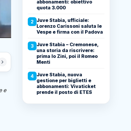
abbonamenti: obiettivo
quota 3.000
Juve Stabia, ufficiale:
2
Lorenzo Carissoni saluta le
Vespe e firma con il Padova
Juve Stabia – Cremonese,
3
una storia da riscrivere:
prima lo Zini, poi il Romeo
Menti
Juve Stabia, nuova
4
gestione per biglietti e
abbonamenti: Vivaticket
e e
prende il posto di ETES