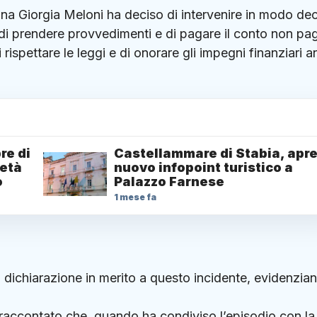
iana Giorgia Meloni ha deciso di intervenire in modo dec
a di prendere provvedimenti e di pagare il conto non pa
i rispettare le leggi e di onorare gli impegni finanziari 
re di
Castellammare di Stabia, apre 
metà
nuovo infopoint turistico a
o
Palazzo Farnese
1 mese fa
a dichiarazione in merito a questo incidente, evidenzia
 raccontato che, quando ha condiviso l’episodio con la