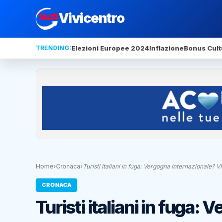
Vivicentro
TRENDING:
Elezioni Europee 2024
Inflazione
Bonus Cult
Home
›
Cronaca
›
Turisti italiani in fuga: Vergogna internazionale? 
CRONACA
Turisti italiani in fuga