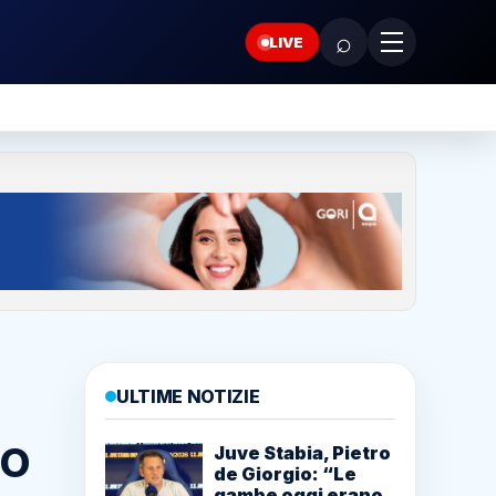
⌕
LIVE
ULTIME NOTIZIE
EO
Juve Stabia, Pietro
de Giorgio: “Le
gambe oggi erano