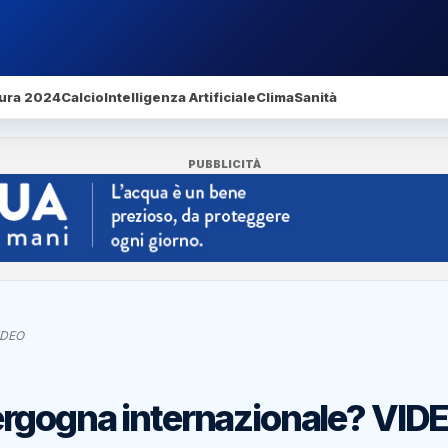
ura 2024
Calcio
Intelligenza Artificiale
Clima
Sanità
PUBBLICITÀ
VIDEO
: Vergogna internazionale? VID