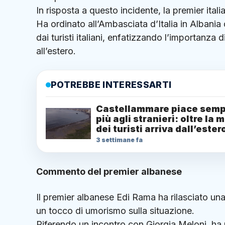
In risposta a questo incidente, la premier ital
Ha ordinato all’Ambasciata d’Italia in Albani
dai turisti italiani, enfatizzando l’importanza d
all’estero.
POTREBBE INTERESSARTI
Castellammare piace semp
più agli stranieri: oltre la 
dei turisti arriva dall’ester
3 settimane fa
Commento del premier albanese
Il premier albanese Edi Rama ha rilasciato un
un tocco di umorismo sulla situazione.
Riferendo un incontro con Giorgia Meloni, ha