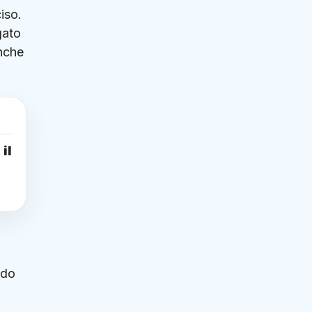
iso.
gato
anche
il
ndo