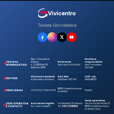
Vivicentro
Testata Giornalistica
Reg. Tribunale di
Direttore
TESTATA
Brescia
Referente:
responsabile:
GIORNALISTICA
n. 13/2009 del 20
Dott. Mario VOLLONO
Dott. Francesco
febbraio 2009
CECORO
ViViCentro Network
ROC:
REA:
CF/P. IVA:
EDITORE
di Barretta Filomena
41663
NA-1107749
10464981215
80053 Castellammare
SEDE LEGALE
Via Plinio Il Vecchio 24
Napoli
di Stabia
Sede operativa:
SEDE OPERATIVA
Assistente legale:
Via Moretto 70, Brescia
Via Enrico De Nicola 12
E CONTATTI
Avv. Luca Zuppelli
Tel.
030 3758858
80053 Castellammare
di Stabia (NA)