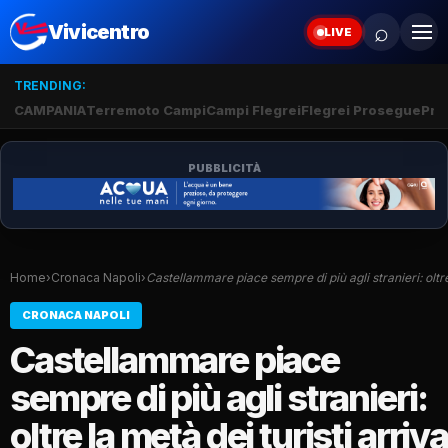
⌕
Vivicentro
LIVE
TRENDING:
CAMPANIA
Terremoto Campi
Campi Flegrei
Flegrei Prosegue
Pro
PUBBLICITÀ
Home
›
Cronaca Napoli
›
Castellammare piace sempre di più agli stranieri: olt
CRONACA NAPOLI
Castellammare piace
sempre di più agli stranieri:
oltre la metà dei turisti arriva