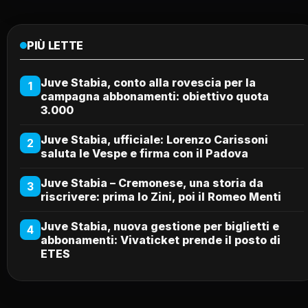
PIÙ LETTE
Juve Stabia, conto alla rovescia per la
1
campagna abbonamenti: obiettivo quota
3.000
Juve Stabia, ufficiale: Lorenzo Carissoni
2
saluta le Vespe e firma con il Padova
Juve Stabia – Cremonese, una storia da
3
riscrivere: prima lo Zini, poi il Romeo Menti
Juve Stabia, nuova gestione per biglietti e
4
abbonamenti: Vivaticket prende il posto di
ETES