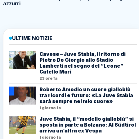
azzurri
ULTIME NOTIZIE
Cavese – Juve Stabia, il ritorno di
Pietro De Giorgio allo Stadio
Lamberti nel segno del “Leone”
Catello Mari
23 ore fa
Roberto Amodio un cuore gialloblù
tra ricordi e futuro: «La Juve Stabia
sarà sempre nel mio cuore»
1 giorno fa
Juve Stabia, il “modello gialloblù” si
sposta in parte a Bolzano: Al Südtirol
arriva un’altra ex Vespa
1 giorno fa