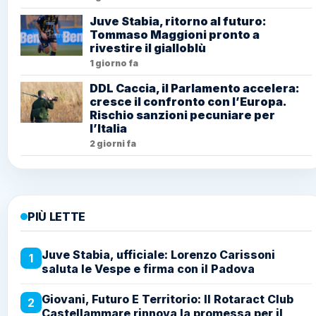
Juve Stabia, ritorno al futuro:
Tommaso Maggioni pronto a
rivestire il gialloblù
1 giorno fa
DDL Caccia, il Parlamento accelera:
cresce il confronto con l’Europa.
Rischio sanzioni pecuniare per
l’Italia
2 giorni fa
PIÙ LETTE
Juve Stabia, ufficiale: Lorenzo Carissoni
1
saluta le Vespe e firma con il Padova
Giovani, Futuro E Territorio: Il Rotaract Club
2
Castellammare rinnova la promessa per il