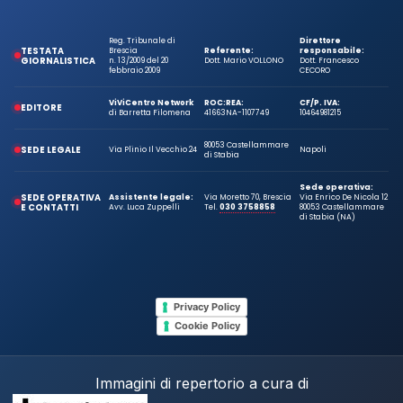
Reg. Tribunale di
Direttore
TESTATA
Brescia
Referente:
responsabile:
GIORNALISTICA
n. 13/2009 del 20
Dott. Mario VOLLONO
Dott. Francesco
febbraio 2009
CECORO
ViViCentro Network
ROC:
REA:
CF/P. IVA:
EDITORE
di Barretta Filomena
41663
NA-1107749
10464981215
80053 Castellammare
SEDE LEGALE
Via Plinio Il Vecchio 24
Napoli
di Stabia
Sede operativa:
SEDE OPERATIVA
Assistente legale:
Via Moretto 70, Brescia
Via Enrico De Nicola 12
E CONTATTI
Avv. Luca Zuppelli
Tel.
030 3758858
80053 Castellammare
di Stabia (NA)
Privacy Policy
Cookie Policy
Immagini di repertorio a cura di