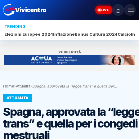
⌕
Vivicentro
LIVE
TRENDING:
Elezioni Europee 2024
Inflazione
Bonus Cultura 2024
Calcio
Inte
PUBBLICITÀ
Home
›
Attualità
›
Spagna, approvata la “legge trans” e quella per…
ATTUALITÀ
Spagna, approvata la “legg
trans” e quella per i congedi
mestruali