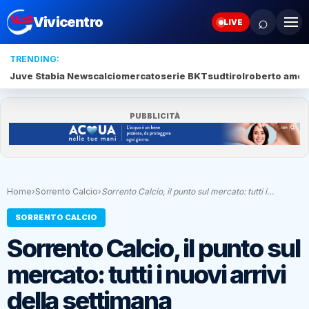
⌕
Vivicentro
LIVE
TRENDING:
Juve Stabia News
calciomercato
serie BKT
sudtirol
roberto amod
PUBBLICITÀ
Home
›
Sorrento Calcio
›
Sorrento Calcio, il punto sul mercato: tutti i…
SORRENTO CALCIO
Sorrento Calcio, il punto sul
mercato: tutti i nuovi arrivi
della settimana