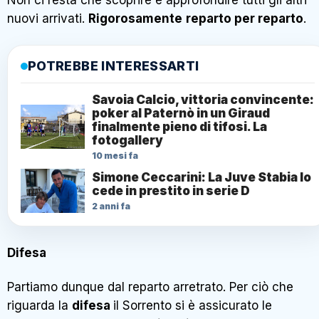
nuovi arrivati.
Rigorosamente
reparto per reparto
.
POTREBBE INTERESSARTI
Savoia Calcio, vittoria convincente:
poker al Paternò in un Giraud
finalmente pieno di tifosi. La
fotogallery
10 mesi fa
Simone Ceccarini: La Juve Stabia lo
cede in prestito in serie D
2 anni fa
Difesa
Partiamo dunque dal reparto arretrato. Per ciò che
riguarda la
difesa
il Sorrento si è assicurato le