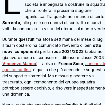
L
società è impegnata a costruire la squadr
che affronterà la prossima stagione
agonistica. Tra queste non manca di certo 
Sorrento
, alle prese con rinnovi di contratto e nuovi
volti da annunciare in vista del ritorno sul manto verde
Durante quest’ultima afosa settimana del mese di lugli
il team costiero ha comunicato l’avvento di ben
otto
nuovi componenti
per la
rosa 2021/2022
(abbiamo
già avuto modo di conoscere il difensore classe 2003
Vincenzo Manco
). L’arrivo di
Franco Sosa
,
annunciat
questa mattina
, è quello che più accende le suggestio
dei supporter sorrentini. Ma nessun giocatore va
trascurato, ogni componente del gruppo squadra
potrebbe essere decisivo, e risolvere inaspettatament
una domenica.
Non ci resta che scoprire e approfondire tutti gli altri