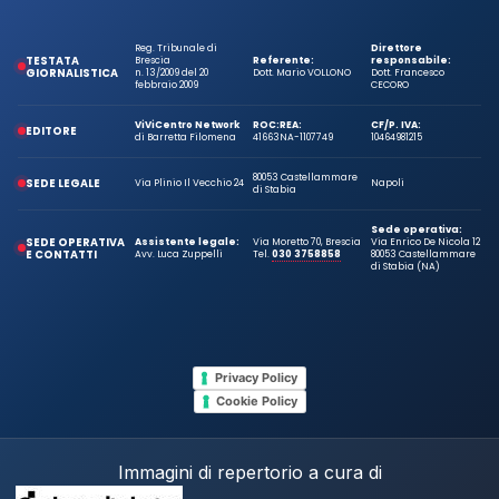
Reg. Tribunale di
Direttore
TESTATA
Brescia
Referente:
responsabile:
GIORNALISTICA
n. 13/2009 del 20
Dott. Mario VOLLONO
Dott. Francesco
febbraio 2009
CECORO
ViViCentro Network
ROC:
REA:
CF/P. IVA:
EDITORE
di Barretta Filomena
41663
NA-1107749
10464981215
80053 Castellammare
SEDE LEGALE
Via Plinio Il Vecchio 24
Napoli
di Stabia
Sede operativa:
SEDE OPERATIVA
Assistente legale:
Via Moretto 70, Brescia
Via Enrico De Nicola 12
E CONTATTI
Avv. Luca Zuppelli
Tel.
030 3758858
80053 Castellammare
di Stabia (NA)
Privacy Policy
Cookie Policy
Immagini di repertorio a cura di