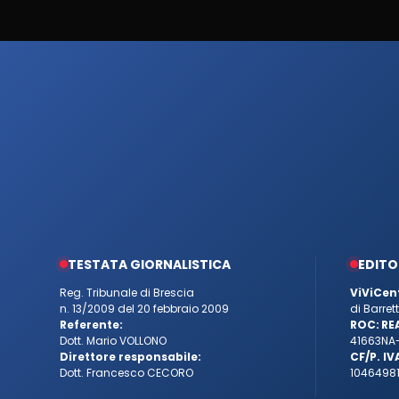
TESTATA GIORNALISTICA
EDITO
Reg. Tribunale di Brescia
ViViCen
n. 13/2009 del 20 febbraio 2009
di Barre
Referente:
ROC:
RE
Dott. Mario VOLLONO
41663
NA
Direttore responsabile:
CF/P. IV
Dott. Francesco CECORO
10464981