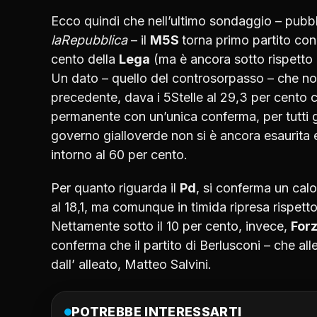
Ecco quindi che nell’ultimo sondaggio – pubbl
laRepubblica
– il
M5S
torna primo partito con 
cento della
Lega
(ma è ancora sotto rispetto a
Un dato – quello del controsorpasso – che non
precedente, dava i 5Stelle al 29,3 per cento c
permanente con un’unica conferma, per tutti gli
governo gialloverde non si è ancora esaurita e
intorno al 60 per cento.
Per quanto riguarda il
Pd
, si conferma un calo
al 18,1, ma comunque in timida ripresa rispetto
Nettamente sotto il 10 per cento, invece,
Forz
conferma che il partito di Berlusconi – che all
dall’ alleato, Matteo Salvini.
POTREBBE INTERESSARTI