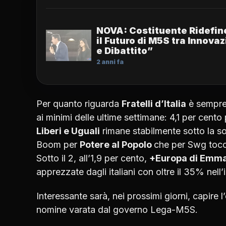
NOVA: Costituente Ridefin
il Futuro di M5S tra Innova
e Dibattito”
2 anni fa
Per quanto riguarda
Fratelli d’Italia
è sempre 
ai minimi delle ultime settimane: 4,1 per cen
Liberi e Uguali
rimane stabilmente sotto la so
Boom per
Potere al Popolo
che per Swg tocc
Sotto il 2, all’1,9 per cento,
+Europa di Emma
apprezzate dagli italiani con oltre il 35% nell
Interessante sarà, nei prossimi giorni, capire l
nomine varata dal governo Lega-M5S.