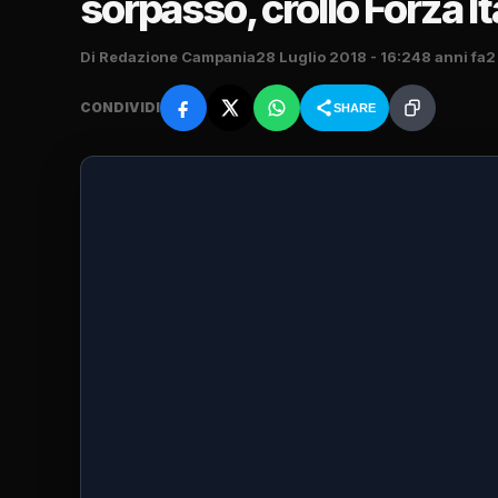
sorpasso, crollo Forza Ita
Di Redazione Campania
28 Luglio 2018 - 16:24
8 anni fa
2
CONDIVIDI
SHARE