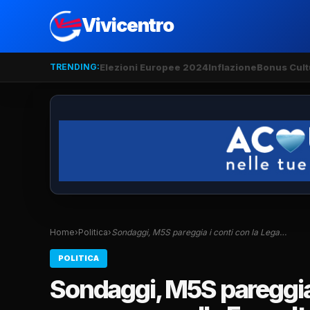
Vivicentro
TRENDING:
Elezioni Europee 2024
Inflazione
Bonus Cult
Home
›
Politica
›
Sondaggi, M5S pareggia i conti con la Lega…
POLITICA
Sondaggi, M5S pareggia i