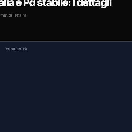
lia e Pd stabile: i dettagli
 min di lettura
PUBBLICITÀ