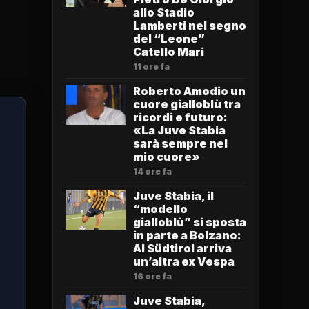
allo Stadio
Lamberti nel segno
del “Leone”
Catello Mari
11 ore fa
Roberto Amodio un
cuore gialloblù tra
ricordi e futuro:
«La Juve Stabia
sarà sempre nel
mio cuore»
14 ore fa
Juve Stabia, il
“modello
gialloblù” si sposta
in parte a Bolzano:
Al Südtirol arriva
un’altra ex Vespa
16 ore fa
Juve Stabia,