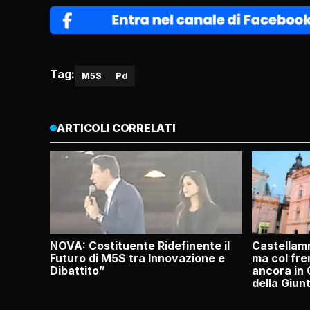
Tag:
M5S
Pd
ARTICOLI CORRELATI
NOVA: Costituente Ridefinente il
Castellamm
Futuro di M5S tra Innovazione e
ma col fre
Dibattito”
ancora in 
della Giu