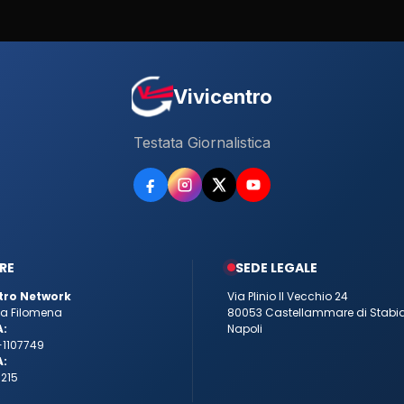
Vivicentro
Testata Giornalistica
RE
SEDE LEGALE
tro Network
Via Plinio Il Vecchio 24
tta Filomena
80053 Castellammare di Stabi
A:
Napoli
-1107749
A:
215