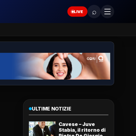
⌕
LIVE
ULTIME NOTIZIE
Cavese – Juve
Stabia, il ritorno di
Pietro De Giorgio