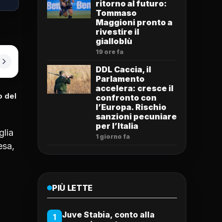
ritorno al futuro:
Tommaso
Maggioni pronto a
rivestire il
gialloblù
19 ore fa
DDL Caccia, il
Parlamento
accelera: cresce il
o del
confronto con
l’Europa. Rischio
sanzioni pecuniare
per l’Italia
glia
1 giorno fa
esa,
PIÙ LETTE
Juve Stabia, conto alla
1