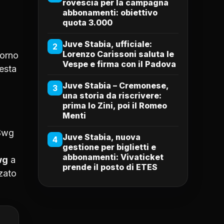
rovescia per la campagna
abbonamenti: obiettivo
quota 3.000
Juve Stabia, ufficiale:
2
Lorenzo Carissoni saluta le
iorno
Vespe e firma con il Padova
testa
Juve Stabia – Cremonese,
3
una storia da riscrivere:
prima lo Zini, poi il Romeo
Menti
 Swg
Juve Stabia, nuova
4
gestione per biglietti e
abbonamenti: Vivaticket
wg
a
prende il posto di ETES
zzato