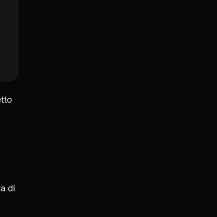
tto
a di