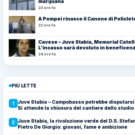
marijuana
22 ore fa
A Pompei rinasce il Canone di Policlet
22 ore fa
Cavese – Juve Stabia, Memorial Catell
L’incasso sarà devoluto in beneficen
24 ore fa
PIÙ LETTE
Juve Stabia – Campobasso potrebbe disputarsi
1
Si attende la chiusura del cantiere dello stadio
Juve Stabia, la rivoluzione verde del D.S. Stefan
2
Pietro De Giorgio: giovani, fame e ambizione