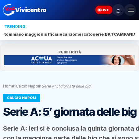
⌕
Vivicentro
LIVE
TRENDING:
tommaso maggioni
ufficiale
calciomercato
serie BKT
CAMPANIA
J
PUBBLICITÀ
Home
›
Calcio Napoli
›
Serie A: 5’ giornata delle big
CALCIO NAPOLI
Serie A: 5’ giornata delle big
Serie A: Ieri si è conclusa la quinta giornata
con la maggiore parte delle big che si sono sf