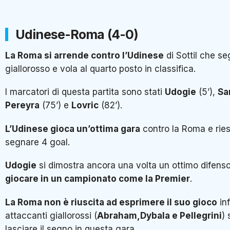
Udinese-Roma (4-0)
La Roma si arrende contro l’Udinese
di Sottil che s
giallorosso e vola al quarto posto in classifica.
I marcatori di questa partita sono stati
Udogie
(5’),
Sa
Pereyra
(75’) e
Lovric
(82’).
L’Udinese gioca un’ottima gara
contro la Roma e ries
segnare 4 goal.
Udogie
si dimostra ancora una volta un ottimo difens
giocare in un campionato come la Premier
.
La Roma non è riuscita ad esprimere il suo gioco
inf
attaccanti giallorossi (
Abraham,Dybala e Pellegrini
) 
lasciare il segno in questa gara.