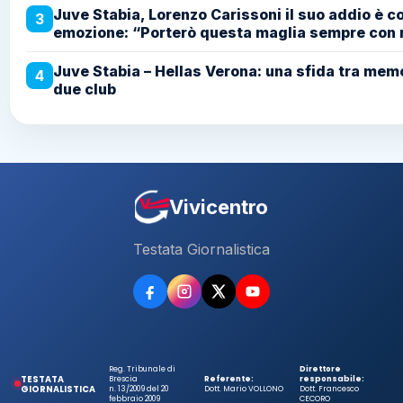
Juve Stabia, Lorenzo Carissoni il suo addio è c
3
emozione: “Porterò questa maglia sempre con
Juve Stabia – Hellas Verona: una sfida tra memo
4
due club
Vivicentro
Testata Giornalistica
Reg. Tribunale di
Direttore
TESTATA
Brescia
Referente:
responsabile:
GIORNALISTICA
n. 13/2009 del 20
Dott. Mario VOLLONO
Dott. Francesco
febbraio 2009
CECORO