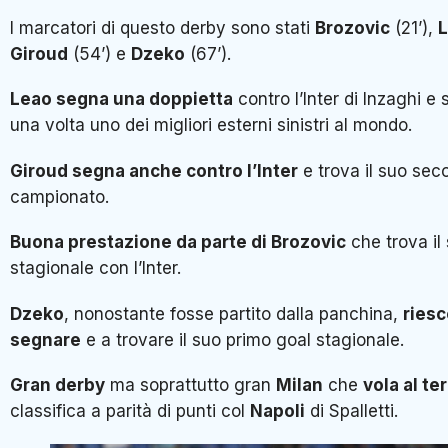
I marcatori di questo derby sono stati
Brozovic
(21’),
Giroud
(54’) e
Dzeko
(67’).
Leao segna una doppietta
contro l’Inter di Inzaghi e
una volta uno dei migliori esterni sinistri al mondo.
Giroud segna anche contro l’Inter
e trova il suo sec
campionato.
Buona prestazione da parte di Brozovic
che trova il
stagionale con l’Inter.
Dzeko
, nonostante fosse partito dalla panchina,
ries
segnare
e a trovare il suo primo goal stagionale.
Gran derby
ma soprattutto gran
Milan
che
vola al te
classifica a parità di punti col
Napoli
di Spalletti.