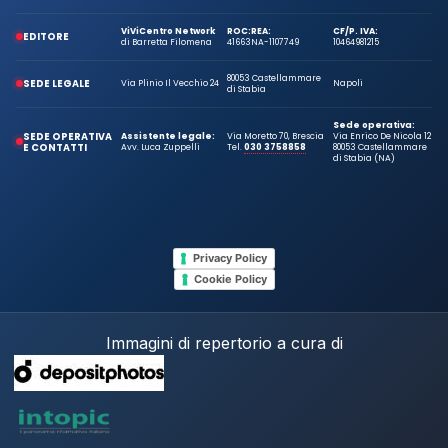
ViViCentro Network
ROC:
REA:
CF/P. IVA:
EDITORE
di Barretta Filomena
41663
NA-1107749
10464981215
80053 Castellammare
SEDE LEGALE
Via Plinio Il Vecchio 24
Napoli
di Stabia
Sede operativa:
SEDE OPERATIVA
Assistente legale:
Via Moretto 70, Brescia
Via Enrico De Nicola 12
E CONTATTI
Avv. Luca Zuppelli
Tel.
030 3758858
80053 Castellammare
di Stabia (NA)
Privacy Policy
Cookie Policy
Immagini di repertorio a cura di