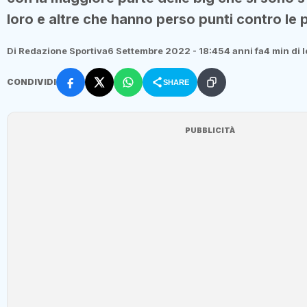
loro e altre che hanno perso punti contro le 
Di Redazione Sportiva
6 Settembre 2022 - 18:45
4 anni fa
4 min di 
CONDIVIDI
SHARE
PUBBLICITÀ