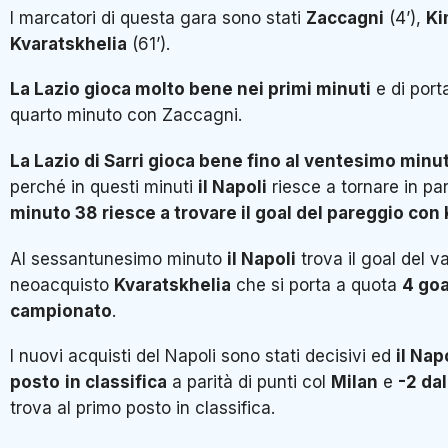
I marcatori di questa gara sono stati
Zaccagni
(4’),
Ki
Kvaratskhelia
(61’).
La Lazio gioca molto bene nei primi minuti
e di port
quarto minuto con Zaccagni.
La Lazio di Sarri gioca bene fino al ventesimo minu
perché in questi minuti
il Napoli
riesce a tornare in par
minuto 38
riesce a trovare il goal del pareggio con
Al sessantunesimo minuto
il Napoli
trova il goal del v
neoacquisto
Kvaratskhelia
che si porta a quota
4 goa
campionato
.
I nuovi acquisti del Napoli sono stati decisivi ed
il Nap
posto
in classifica
a parità di punti col
Milan
e
-2 dal
trova al primo posto in classifica.