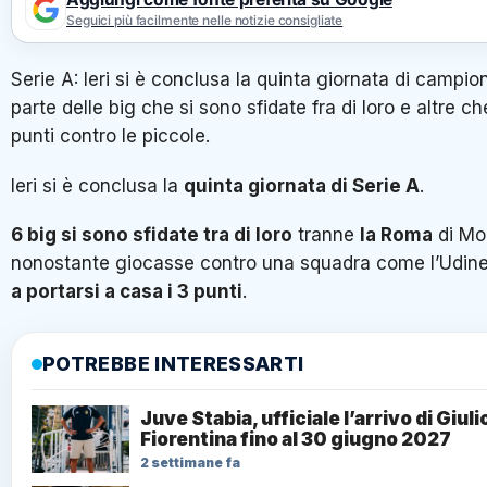
Seguici più facilmente nelle notizie consigliate
Serie A: Ieri si è conclusa la quinta giornata di campi
parte delle big che si sono sfidate fra di loro e altre 
punti contro le piccole.
Ieri si è conclusa la
quinta giornata di Serie A
.
6 big si sono sfidate tra di loro
tranne
la Roma
di Mo
nonostante giocasse contro una squadra come l’Udin
a portarsi a casa i 3 punti
.
POTREBBE INTERESSARTI
Juve Stabia, ufficiale l’arrivo di Giul
Fiorentina fino al 30 giugno 2027
2 settimane fa