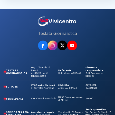
Vivicentro
Testata Giornalistica
Reg. Tribunale di
Direttore
TESTATA
Brescia
Referente:
responsabile:
GIORNALISTICA
n. 13/2009 del 20
Dott. Mario VOLLONO
Dott. Francesco
febbraio 2009
CECORO
ViViCentro Network
ROC:
REA:
CF/P. IVA:
EDITORE
di Barretta Filomena
41663
NA-1107749
10464981215
80053 Castellammare
SEDE LEGALE
Via Plinio Il Vecchio 24
Napoli
di Stabia
Sede operativa:
SEDE OPERATIVA
Assistente legale:
Via Moretto 70, Brescia
Via Enrico De Nicola 12
Avv. Luca Zuppelli
Tel.
030 3758858
80053 Castellammare