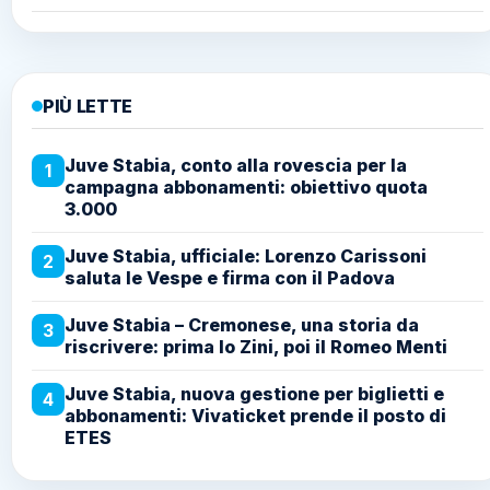
PIÙ LETTE
Juve Stabia, conto alla rovescia per la
1
campagna abbonamenti: obiettivo quota
3.000
Juve Stabia, ufficiale: Lorenzo Carissoni
2
saluta le Vespe e firma con il Padova
Juve Stabia – Cremonese, una storia da
3
riscrivere: prima lo Zini, poi il Romeo Menti
Juve Stabia, nuova gestione per biglietti e
4
abbonamenti: Vivaticket prende il posto di
ETES