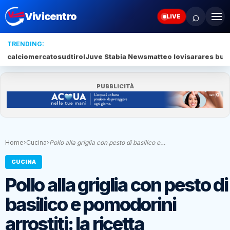
⌕
Vivicentro
LIVE
TRENDING:
calciomercato
sudtirol
Juve Stabia News
matteo lovisa
rares bur
PUBBLICITÀ
Home
›
Cucina
›
Pollo alla griglia con pesto di basilico e…
CUCINA
Pollo alla griglia con pesto di
basilico e pomodorini
arrostiti: la ricetta