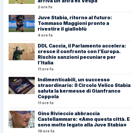
arriva un’altra ex Vespa
2 ore fa
Juve Stabia, ritorno al futuro:
Tommaso Maggioni pronto a
rivestire il gialloblù
4 ore fa
DDL Caccia, il Parlamento accelera:
cresce il confronto con l’Europa.
Rischio sanzioni pecuniare per
l’Italia
11 ore fa
Indimenticabili, un successo
straordinario: Il Circolo Velico Stabia
saluta la kermesse di Gianfranco
Coppola
11 ore fa
Gino Rivieccio abbraccia
Castellammare: «Amo questa città. E
sono molto legato alla Juve Stabia»
19 ore fa