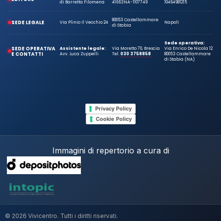
di Barretta Filomena
41663
NA-1107749
10464981215
80053 Castellammare
SEDE LEGALE
Via Plinio Il Vecchio 24
Napoli
di Stabia
Sede operativa:
SEDE OPERATIVA
Assistente legale:
Via Moretto 70, Brescia
Via Enrico De Nicola 12
E CONTATTI
Avv. Luca Zuppelli
Tel.
030 3758858
80053 Castellammare
di Stabia (NA)
Privacy Policy
Cookie Policy
Immagini di repertorio a cura di
© 2026 Vivicentro. Tutti i diritti riservati.