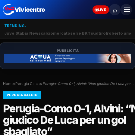
⌕
Vivicentro
LIVE
TRENDING:
Juve Stabia News
calciomercato
serie BKT
sudtirol
roberto amod
PUBBLICITÀ
Home
›
Perugia Calcio
›
Perugia-Como 0-1, Alvini: “Non giudico De Luca per…
PERUGIA CALCIO
Perugia-Como 0-1, Alvini: 
giudico De Luca per un gol
sbagliato”