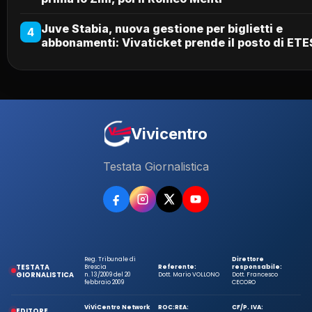
Juve Stabia, nuova gestione per biglietti e
4
abbonamenti: Vivaticket prende il posto di ETE
Vivicentro
Testata Giornalistica
Reg. Tribunale di
Direttore
TESTATA
Brescia
Referente:
responsabile:
GIORNALISTICA
n. 13/2009 del 20
Dott. Mario VOLLONO
Dott. Francesco
febbraio 2009
CECORO
ViViCentro Network
ROC:
REA:
CF/P. IVA:
EDITORE