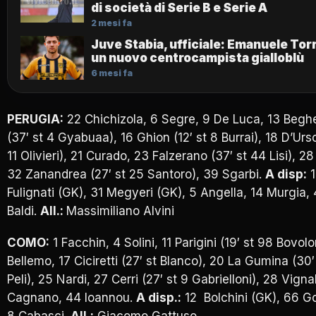
di società di Serie B e Serie A
2 mesi fa
Juve Stabia, ufficiale: Emanuele Torr
un nuovo centrocampista gialloblù
6 mesi fa
PERUGIA:
22 Chichizola, 6 Segre, 9 De Luca, 13 Begh
(37′ st 4 Gyabuaa), 16 Ghion (12′ st 8 Burrai), 18 D’Urso
11 Olivieri), 21 Curado, 23 Falzerano (37′ st 44 Lisi), 2
32 Zanandrea (27′ st 25 Santoro), 39 Sgarbi.
A disp:
1
Fulignati (GK), 31 Megyeri (GK), 5 Angella, 14 Murgia,
Baldi.
All.:
Massimiliano Alvini
COMO:
1 Facchin, 4 Solini, 11 Parigini (19′ st 98 Bovolo
Bellemo, 17 Ciciretti (27′ st Blanco), 20 La Gumina (30′
Peli), 25 Nardi, 27 Cerri (27′ st 9 Gabrielloni), 28 Vigna
Cagnano, 44 Ioannou.
A disp.:
12 Bolchini (GK), 66 Go