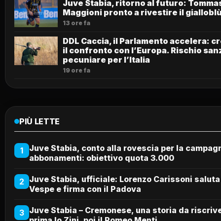
Juve Stabia, ritorno al futuro: Tomma
Maggioni pronto a rivestire il giallobl
13 ore fa
DDL Caccia, il Parlamento accelera: c
il confronto con l’Europa. Rischio san
pecuniare per l’Italia
19 ore fa
PIÙ LETTE
Juve Stabia, conto alla rovescia per la campag
1
abbonamenti: obiettivo quota 3.000
Juve Stabia, ufficiale: Lorenzo Carissoni saluta
2
Vespe e firma con il Padova
Juve Stabia – Cremonese, una storia da riscriv
3
prima lo Zini, poi il Romeo Menti