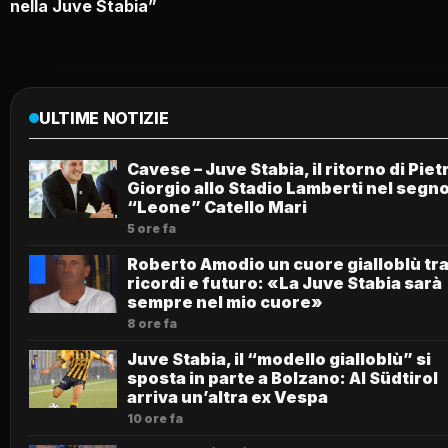
nella Juve Stabia”
ULTIME NOTIZIE
Cavese – Juve Stabia, il ritorno di Piet
Giorgio allo Stadio Lamberti nel segno
“Leone” Catello Mari
5 ore fa
Roberto Amodio un cuore gialloblù tr
ricordi e futuro: «La Juve Stabia sarà
sempre nel mio cuore»
8 ore fa
Juve Stabia, il “modello gialloblù” si
sposta in parte a Bolzano: Al Südtirol
arriva un’altra ex Vespa
10 ore fa