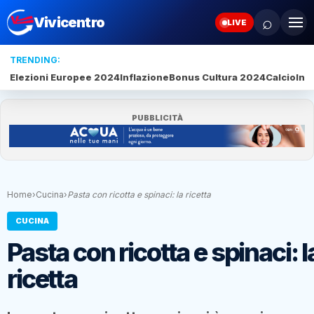
⌕
Vivicentro
LIVE
TRENDING:
Elezioni Europee 2024
Inflazione
Bonus Cultura 2024
Calcio
Inte
PUBBLICITÀ
Home
›
Cucina
›
Pasta con ricotta e spinaci: la ricetta
CUCINA
Pasta con ricotta e spinaci: l
ricetta