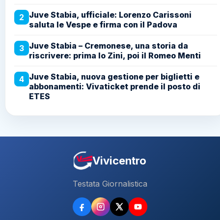
Juve Stabia, ufficiale: Lorenzo Carissoni
2
saluta le Vespe e firma con il Padova
Juve Stabia – Cremonese, una storia da
3
riscrivere: prima lo Zini, poi il Romeo Menti
Juve Stabia, nuova gestione per biglietti e
4
abbonamenti: Vivaticket prende il posto di
ETES
Vivicentro
Testata Giornalistica