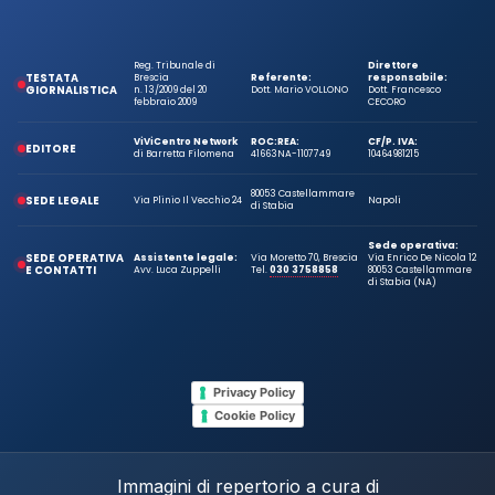
Reg. Tribunale di
Direttore
TESTATA
Brescia
Referente:
responsabile:
GIORNALISTICA
n. 13/2009 del 20
Dott. Mario VOLLONO
Dott. Francesco
febbraio 2009
CECORO
ViViCentro Network
ROC:
REA:
CF/P. IVA:
EDITORE
di Barretta Filomena
41663
NA-1107749
10464981215
80053 Castellammare
SEDE LEGALE
Via Plinio Il Vecchio 24
Napoli
di Stabia
Sede operativa:
SEDE OPERATIVA
Assistente legale:
Via Moretto 70, Brescia
Via Enrico De Nicola 12
E CONTATTI
Avv. Luca Zuppelli
Tel.
030 3758858
80053 Castellammare
di Stabia (NA)
Privacy Policy
Cookie Policy
Immagini di repertorio a cura di