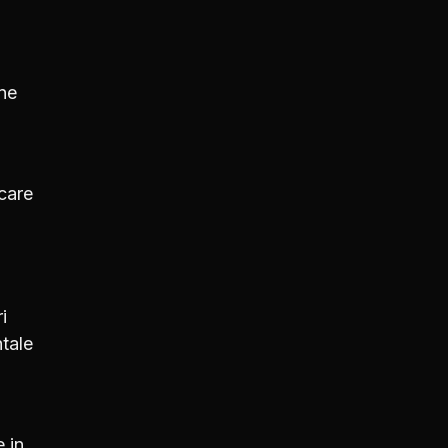
one
care
i
ntale
 in