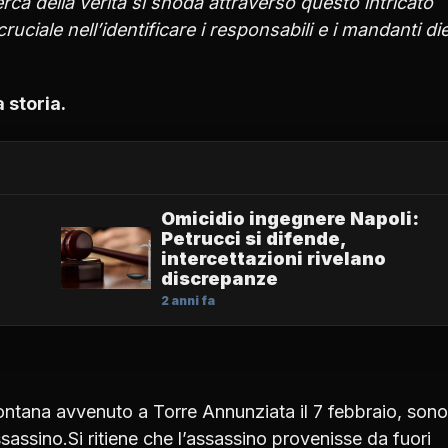
cerca della verità si snoda attraverso questo intricato
cruciale nell’identificare i responsabili e i mandanti di
 storia
.
Omicidio ingegnere Napoli:
Petrucci si difende,
intercettazioni rivelano
discrepanze
2 anni fa
Fontana avvenuto a Torre Annunziata il 7 febbraio, sono
sassino.Si ritiene che l’assassino provenisse da fuori