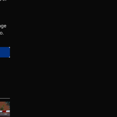
nge
o.