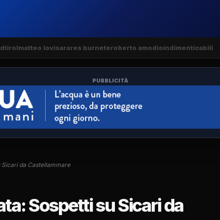
dtirol
matteo lovisa
rares burnete
roberto amodio
indimenticabili
PUBBLICITÀ
u Sicari da Castellammare
a: Sospetti su Sicari da