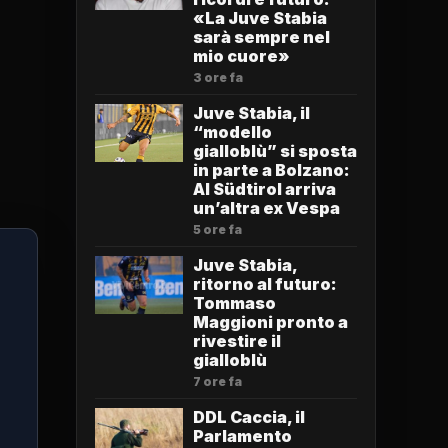
«La Juve Stabia
sarà sempre nel
mio cuore»
3 ore fa
Juve Stabia, il
“modello
gialloblù” si sposta
in parte a Bolzano:
Al Südtirol arriva
un’altra ex Vespa
5 ore fa
Juve Stabia,
ritorno al futuro:
Tommaso
Maggioni pronto a
rivestire il
gialloblù
7 ore fa
DDL Caccia, il
Parlamento