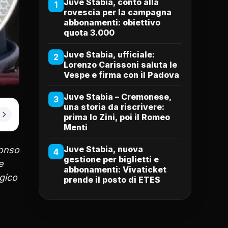
Juve Stabia, conto alla
1
rovescia per la campagna
abbonamenti: obiettivo
quota 3.000
Juve Stabia, ufficiale:
2
Lorenzo Carissoni saluta le
Vespe e firma con il Padova
Juve Stabia – Cremonese,
3
una storia da riscrivere:
prima lo Zini, poi il Romeo
Menti
Juve Stabia, nuova
fonso
4
gestione per biglietti e
e
abbonamenti: Vivaticket
agico
prende il posto di ETES