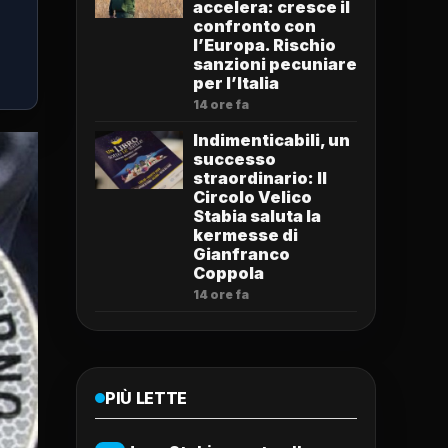
accelera: cresce il
confronto con
l’Europa. Rischio
sanzioni pecuniare
per l’Italia
14 ore fa
Indimenticabili, un
successo
straordinario: Il
Circolo Velico
Stabia saluta la
kermesse di
Gianfranco
Coppola
14 ore fa
PIÙ LETTE