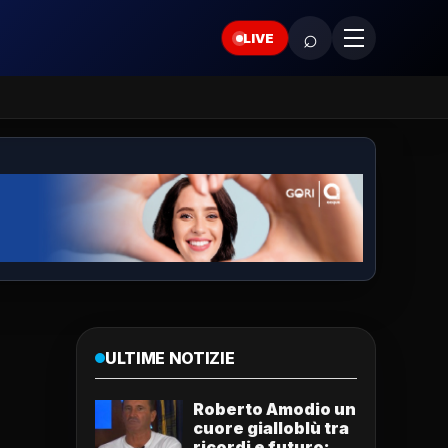
⌕
LIVE
ULTIME NOTIZIE
Roberto Amodio un
cuore gialloblù tra
ricordi e futuro: