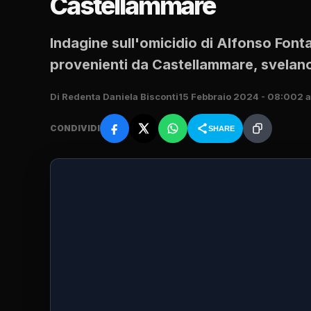
Castellammare
Indagine sull'omicidio di Alfonso Fonta
provenienti da Castellammare, svelano 
Di Redenta Daniela Bisconti
15 Febbraio 2024 - 08:00
2 a
CONDIVIDI
SHARE