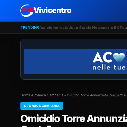
Vivicentro
TRENDING:
calciomercato
Juve Stabia News
serie BKT
su
Home
›
Cronaca Campania
›
Omicidio Torre Annunziata: Sospetti s
CRONACA CAMPANIA
Omicidio Torre Annunziat