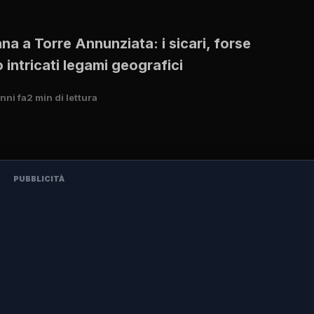
na a Torre Annunziata: i sicari, forse
intricati legami geografici
nni fa
2 min di lettura
PUBBLICITÀ