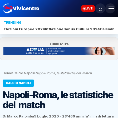
⌕
Vivicentro
LIVE
TRENDING:
Elezioni Europee 2024
Inflazione
Bonus Cultura 2024
Calcio
Inte
PUBBLICITÀ
Home
›
Calcio Napoli
›
Napoli-Roma, le statistiche del match
CALCIO NAPOLI
Napoli-Roma, le statistiche
del match
Di Marco Palomba
5 Luglio 2020 - 23:46
6 anni fa
1 min di lettura