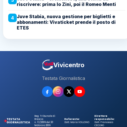
3
riscrivere: prima lo Zini, poi il Romeo Menti
Juve Stabia, nuova gestione per biglietti e
4
abbonamenti: Vivaticket prende il posto di
ETES
Vivicentro
Testata Giornalistica
Reg. Tribunale di
Direttore
TESTATA
Brescia
Referente:
responsabile:
GIORNALISTICA
n. 13/2009 del 20
Dott. Mario VOLLONO
Dott. Francesco
febbraio 2009
CECORO