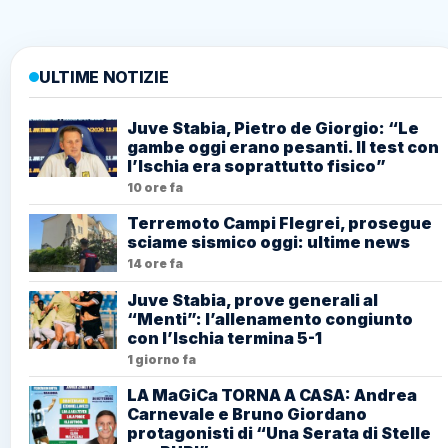
ULTIME NOTIZIE
Juve Stabia, Pietro de Giorgio: “Le
gambe oggi erano pesanti. Il test con
l’Ischia era soprattutto fisico”
10 ore fa
Terremoto Campi Flegrei, prosegue
sciame sismico oggi: ultime news
14 ore fa
Juve Stabia, prove generali al
“Menti”: l’allenamento congiunto
con l’Ischia termina 5-1
1 giorno fa
LA MaGiCa TORNA A CASA: Andrea
Carnevale e Bruno Giordano
protagonisti di “Una Serata di Stelle