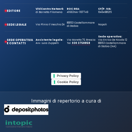
ViViCentro Network
ROC:
REA:
CF/P. IVA:
EDITORE
di Barretta Filomena
41663
NA-1107749
10464981215
80053 Castellammare
SEDE LEGALE
Via Plinio Il Vecchio 24
Napoli
di Stabia
Sede operativa:
SEDE OPERATIVA
Assistente legale:
Via Moretto 70, Brescia
Via Enrico De Nicola 12
E CONTATTI
Avv. Luca Zuppelli
Tel.
030 3758858
80053 Castellammare
di Stabia (NA)
Privacy Policy
Cookie Policy
Immagini di repertorio a cura di