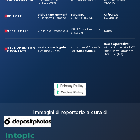
GIORNALISTICA
febbraio 2009
CECORO
ViViCentro Network
ROC:
REA:
CF/P. IVA:
EDITORE
di Barretta Filomena
41663
NA-1107749
10464981215
80053 Castellammare
SEDE LEGALE
Via Plinio Il Vecchio 24
Napoli
di Stabia
Sede operativa:
SEDE OPERATIVA
Assistente legale:
Via Moretto 70, Brescia
Via Enrico De Nicola 12
E CONTATTI
Avv. Luca Zuppelli
Tel.
030 3758858
80053 Castellammare
di Stabia (NA)
Privacy Policy
Cookie Policy
Immagini di repertorio a cura di