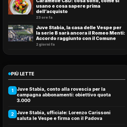
Caramelle CBD: cosa sono, come si
usano e cosa sapere prima
dell’acquisto
23 ore fa
Juve Stabia, la casa delle Vespe per
la serie B sarà ancora il Romeo Menti:
Accordo raggiunto con il Comune
2 giorni fa
PIÙ LETTE
Juve Stabia, conto alla rovescia per la
1
campagna abbonamenti: obiettivo quota
3.000
Juve Stabia, ufficiale: Lorenzo Carissoni
2
saluta le Vespe e firma con il Padova