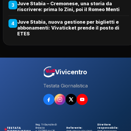
Juve Stabia – Cremonese, una storia da
3
riscrivere: prima lo Zini, poi il Romeo Menti
Juve Stabia, nuova gestione per biglietti e
4
abbonamenti: Vivaticket prende il posto di
ETES
Vivicentro
Testata Giornalistica
Reg. Tribunale di
Direttore
TESTATA
Brescia
Referente:
responsabile:
n. 13/2009 del 20
Dott. Mario VOLLONO
Dott. Francesco