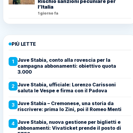
Rischio sanzioni pecuniare per
l’Italia
1 giorno fa
PIÙ LETTE
Juve Stabia, conto alla rovescia per la
1
campagna abbonamenti: obiettivo quota
3.000
Juve Stabia, ufficiale: Lorenzo Carissoni
2
saluta le Vespe e firma con il Padova
Juve Stabia – Cremonese, una storia da
3
riscrivere: prima lo Zini, poi il Romeo Menti
Juve Stabia, nuova gestione per biglietti e
4
abbonamenti: Vivaticket prende il posto di