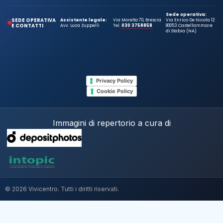
Sede operativa:
SEDE OPERATIVA
Assistente legale:
Via Moretto 70, Brescia
Via Enrico De Nicola 12
E CONTATTI
Avv. Luca Zuppelli
Tel.
030 3758858
80053 Castellammare
di Stabia (NA)
Privacy Policy
Cookie Policy
Immagini di repertorio a cura di
© 2026 Vivicentro. Tutti i diritti riservati.