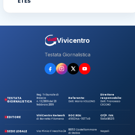
ETES
Vivicentro
Testata Giornalistica
Reg. Tribunale di
Direttore
TESTATA
Brescia
Referente:
responsabile:
GIORNALISTICA
n. 13/2009 del 20
Dott. Mario VOLLONO
Dott. Francesco
febbraio 2009
CECORO
ViViCentro Network
ROC:
REA:
CF/P. IVA:
EDITORE
di Barretta Filomena
41663
NA-1107749
10464981215
80053 Castellammare
SEDE LEGALE
Via Plinio Il Vecchio 24
Napoli
di Stabia