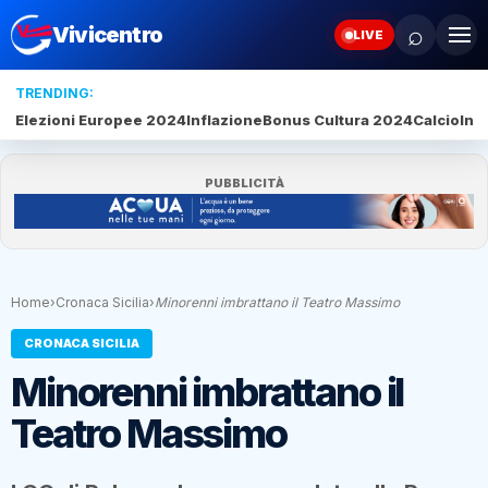
⌕
Vivicentro
LIVE
TRENDING:
Elezioni Europee 2024
Inflazione
Bonus Cultura 2024
Calcio
Inte
PUBBLICITÀ
Home
›
Cronaca Sicilia
›
Minorenni imbrattano il Teatro Massimo
CRONACA SICILIA
Minorenni imbrattano il
Teatro Massimo