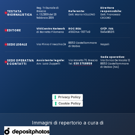
Reg. Tribunale di
Direttore
TESTATA
Brescia
Referente:
responsabile:
GIORNALISTICA
n. 13/2009 del 20
Dott. Mario VOLLONO
Dott. Francesco
febbraio 2009
CECORO
ViViCentro Network
ROC:
REA:
CF/P. IVA:
EDITORE
di Barretta Filomena
41663
NA-1107749
10464981215
80053 Castellammare
SEDE LEGALE
Via Plinio Il Vecchio 24
Napoli
di Stabia
Sede operativa:
SEDE OPERATIVA
Assistente legale:
Via Moretto 70, Brescia
Via Enrico De Nicola 12
E CONTATTI
Avv. Luca Zuppelli
Tel.
030 3758858
80053 Castellammare
di Stabia (NA)
Privacy Policy
Cookie Policy
Immagini di repertorio a cura di