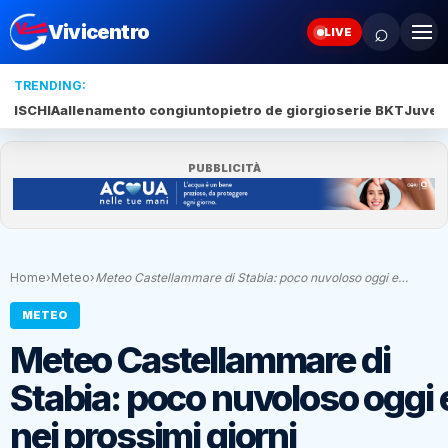
⌕
Vivicentro
LIVE
TRENDING:
ISCHIA
allenamento congiunto
pietro de giorgio
serie BKT
Juve 
PUBBLICITÀ
Home
›
Meteo
›
Meteo Castellammare di Stabia: poco nuvoloso oggi e…
METEO
Meteo Castellammare di
Stabia: poco nuvoloso oggi 
nei prossimi giorni