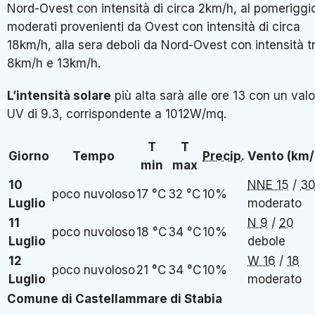
Nord-Ovest con intensità di circa 2km/h, al pomeriggi
moderati provenienti da Ovest con intensità di circa
18km/h, alla sera deboli da Nord-Ovest con intensità t
8km/h e 13km/h.
L’intensità solare
più alta sarà alle ore 13 con un val
UV di 9.3, corrispondente a 1012W/mq.
T
T
Giorno
Tempo
Precip.
Vento (km/
min
max
10
NNE
15
/
3
poco nuvoloso
17 °C
32 °C
10%
Luglio
moderato
11
N
9
/
20
poco nuvoloso
18 °C
34 °C
10%
Luglio
debole
12
W
16
/
18
poco nuvoloso
21 °C
34 °C
10%
Luglio
moderato
Comune di Castellammare di Stabia