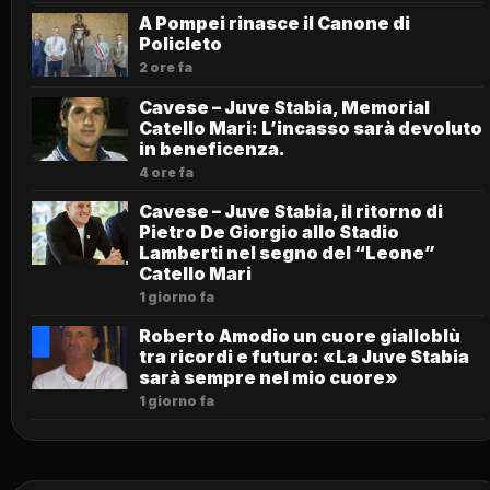
A Pompei rinasce il Canone di
Policleto
2 ore fa
Cavese – Juve Stabia, Memorial
Catello Mari: L’incasso sarà devoluto
in beneficenza.
4 ore fa
Cavese – Juve Stabia, il ritorno di
Pietro De Giorgio allo Stadio
Lamberti nel segno del “Leone”
Catello Mari
1 giorno fa
Roberto Amodio un cuore gialloblù
tra ricordi e futuro: «La Juve Stabia
sarà sempre nel mio cuore»
1 giorno fa