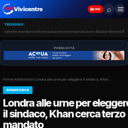
⌕
Vivicentro
LIVE
TRENDING:
catello mari
beneficenza
cavese
memorial
Juve Stabia News
CAM
PUBBLICITÀ
Home
›
Adnkronos
›
Londra alle urne per eleggere il sindaco, Khan…
ADNKRONOS
Londra alle urne per elegger
il sindaco, Khan cerca terzo
mandato