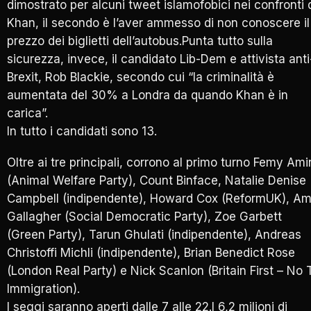
dimostrato per alcuni tweet islamofobici nei confronti 
Khan, il secondo è l’aver ammesso di non conoscere il
prezzo dei biglietti dell’autobus.Punta tutto sulla
sicurezza, invece, il candidato Lib-Dem e attivista anti
Brexit, Rob Blackie, secondo cui “la criminalità è
aumentata del 30% a Londra da quando Khan è in
carica”.
In tutto i candidati sono 13.
Oltre ai tre principali, corrono al primo turno Femy Ami
(Animal Welfare Party), Count Binface, Natalie Denise
Campbell (indipendente), Howard Cox (ReformUK), A
Gallagher (Social Democratic Party), Zoe Garbett
(Green Party), Tarun Ghulati (indipendente), Andreas
Christoffi Michli (indipendente), Brian Benedict Rose
(London Real Party) e Nick Scanlon (Britain First – No 
Immigration).
I seggi saranno aperti dalle 7 alle 22.I 6,2 milioni di