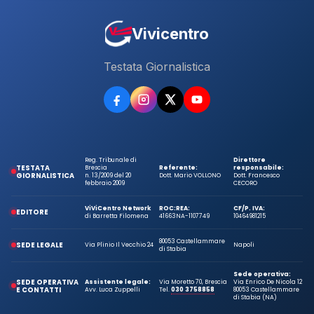
Vivicentro
Testata Giornalistica
Reg. Tribunale di
Direttore
TESTATA
Brescia
Referente:
responsabile:
GIORNALISTICA
n. 13/2009 del 20
Dott. Mario VOLLONO
Dott. Francesco
febbraio 2009
CECORO
ViViCentro Network
ROC:
REA:
CF/P. IVA:
EDITORE
di Barretta Filomena
41663
NA-1107749
10464981215
80053 Castellammare
SEDE LEGALE
Via Plinio Il Vecchio 24
Napoli
di Stabia
Sede operativa:
SEDE OPERATIVA
Assistente legale:
Via Moretto 70, Brescia
Via Enrico De Nicola 12
E CONTATTI
Avv. Luca Zuppelli
Tel.
030 3758858
80053 Castellammare
di Stabia (NA)