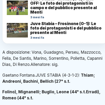
OFF: Le foto dei protagonisti in
campo e del pubblico presente al
Menti
3 mesi fa
Juve Stabia – Frosinone (0-1): Le
foto dei protagonisti e del pubblico
presente al Menti
3 mesi fa
A disposizione: Vona, Guadagno, Perseu, Mazzocco,
Fella, De Santis, Marino, Sorrentino, Polletta, Capanni
Dias, Di Renzo.Allenatore: sig.
Gaetano Fontana.JUVE STABIA (4-3-1-2):
Thiam;
Andreoni, Bachini, Bellich (27° s.t.
Folino), Mignanelli; Buglio, Leone (44° s.t.Erradi),
Romeo (44° s.t.