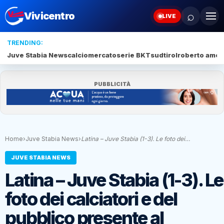
⌕
Vivicentro
LIVE
TRENDING:
Juve Stabia News
calciomercato
serie BKT
sudtirol
roberto amod
PUBBLICITÀ
Home
›
Juve Stabia News
›
Latina – Juve Stabia (1-3). Le foto dei…
JUVE STABIA NEWS
Latina – Juve Stabia (1-3). Le
foto dei calciatori e del
pubblico presente al