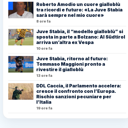
Roberto Amodio un cuore gialloblù
tra ricordi e futuro: «La Juve Stabia
sarà sempre nel mio cuore»
8 ore fa
Juve Stabia, il “modello gialloblù” si
sposta in parte a Bolzano: Al Südtirol
arriva un’altra ex Vespa
10 ore fa
Juve Stabia, ritorno al futuro:
Tommaso Maggioni pronto a
rivestire il gialloblù
13 ore fa
DDL Caccia, il Parlamento accelera:
cresce il confronto con l’Europa.
Rischio sanzioni pecuniare per
l’Italia
19 ore fa