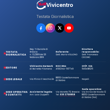
Vivicentro
Testata Giornalistica
Reg. Tribunale di
Direttore
TESTATA
Brescia
Referente:
responsabile:
GIORNALISTICA
n. 13/2009 del 20
Dott. Mario VOLLONO
Dott. Francesco
febbraio 2009
CECORO
ViViCentro Network
ROC:
REA:
CF/P. IVA:
EDITORE
di Barretta Filomena
41663
NA-1107749
10464981215
80053 Castellammare
SEDE LEGALE
Via Plinio Il Vecchio 24
Napoli
di Stabia
Sede operativa:
SEDE OPERATIVA
Assistente legale:
Via Moretto 70, Brescia
Via Enrico De Nicola 12
E CONTATTI
Avv. Luca Zuppelli
Tel.
030 3758858
80053 Castellammare
di Stabia (NA)