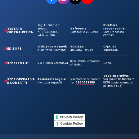
Reg. Tribunale di
Direttore
TESTATA
Brescia
Referente:
responsabile:
GIORNALISTICA
n. 13/2009 del 20
Dott. Mario VOLLONO
Dott. Francesco
febbraio 2009
CECORO
ViViCentro Network
ROC:
REA:
CF/P. IVA:
EDITORE
di Barretta Filomena
41663
NA-1107749
10464981215
80053 Castellammare
SEDE LEGALE
Via Plinio Il Vecchio 24
Napoli
di Stabia
Sede operativa:
SEDE OPERATIVA
Assistente legale:
Via Moretto 70, Brescia
Via Enrico De Nicola 12
E CONTATTI
Avv. Luca Zuppelli
Tel.
030 3758858
80053 Castellammare
di Stabia (NA)
Privacy Policy
Cookie Policy