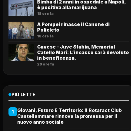
Bimba di 2 anni in ospedale a Napoli,
è positiva alla marijuana
18 ore fa
A Pompei rinasce il Canone di
Policleto
18 ore fa
Cavese – Juve Stabia, Memorial
Catello Mari: L’incasso sarà devoluto
in beneficenza.
20 ore fa
PIÙ LETTE
Giovani, Futuro E Territorio: Il Rotaract Club
1
Castellammare rinnova la promessa per il
nuovo anno sociale