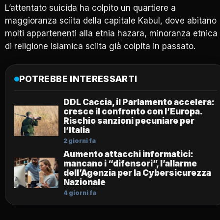
L’attentato suicida ha colpito un quartiere a
maggioranza sciita della capitale Kabul, dove abitano
molti appartenenti alla etnia hazara, minoranza etnica
di religione islamica sciita già colpita in passato.
POTREBBE INTERESSARTI
DDL Caccia, il Parlamento accelera:
cresce il confronto con l’Europa.
Rischio sanzioni pecuniare per
l’Italia
2 giorni fa
Aumento attacchi informatici:
mancano i “difensori”, l’allarme
dell’Agenzia per la Cybersicurezza
Nazionale
4 giorni fa