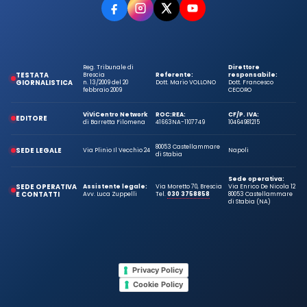
Reg. Tribunale di
Direttore
TESTATA
Brescia
Referente:
responsabile:
GIORNALISTICA
n. 13/2009 del 20
Dott. Mario VOLLONO
Dott. Francesco
febbraio 2009
CECORO
ViViCentro Network
ROC:
REA:
CF/P. IVA:
EDITORE
di Barretta Filomena
41663
NA-1107749
10464981215
80053 Castellammare
SEDE LEGALE
Via Plinio Il Vecchio 24
Napoli
di Stabia
Sede operativa:
SEDE OPERATIVA
Assistente legale:
Via Moretto 70, Brescia
Via Enrico De Nicola 12
E CONTATTI
Avv. Luca Zuppelli
Tel.
030 3758858
80053 Castellammare
di Stabia (NA)
Privacy Policy
Cookie Policy