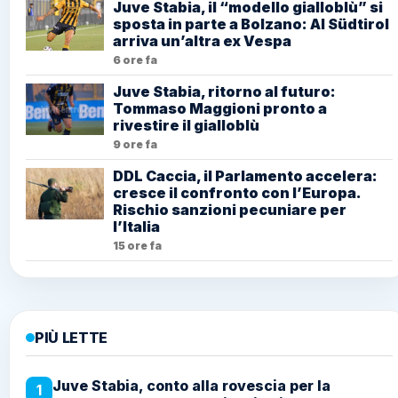
Juve Stabia, il “modello gialloblù” si
sposta in parte a Bolzano: Al Südtirol
arriva un’altra ex Vespa
6 ore fa
Juve Stabia, ritorno al futuro:
Tommaso Maggioni pronto a
rivestire il gialloblù
9 ore fa
DDL Caccia, il Parlamento accelera:
cresce il confronto con l’Europa.
Rischio sanzioni pecuniare per
l’Italia
15 ore fa
PIÙ LETTE
Juve Stabia, conto alla rovescia per la
1