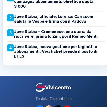
campagna abbonamenti: obiettivo quota
3.000
Juve Stabia, ufficiale: Lorenzo Carissoni
2
saluta le Vespe e firma con il Padova
Juve Stabia – Cremonese, una storia da
3
riscrivere: prima lo Zini, poi il Romeo Menti
Juve Stabia, nuova gestione per biglietti e
4
abbonamenti: Vivaticket prende il posto di
ETES
Vivicentro
Testata Giornalistica