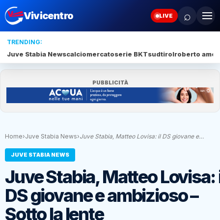
⌕
Vivicentro
LIVE
TRENDING:
Juve Stabia News
calciomercato
serie BKT
sudtirol
roberto amod
PUBBLICITÀ
Home
›
Juve Stabia News
›
Juve Stabia, Matteo Lovisa: il DS giovane e…
JUVE STABIA NEWS
Juve Stabia, Matteo Lovisa: i
DS giovane e ambizioso –
Sotto la lente