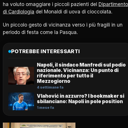
ha voluto omaggiare i piccoli pazienti del
Dipartimento
di Cardiologia
del Monaldi di uova di cioccolata.
Un piccolo gesto di vicinanza verso i più fragili in un
periodo di festa come la Pasqua.
POTREBBE INTERESSARTI
Napoli, il sindaco Manfredi sul podio
nazionale. Vicinanza: Un punto di
riferimento per tutto il
Mezzogiorno
4 settimane fa
Vlahović in azzurro? I bookmaker si
sbilanciano: Napoli in pole position
1 mese fa