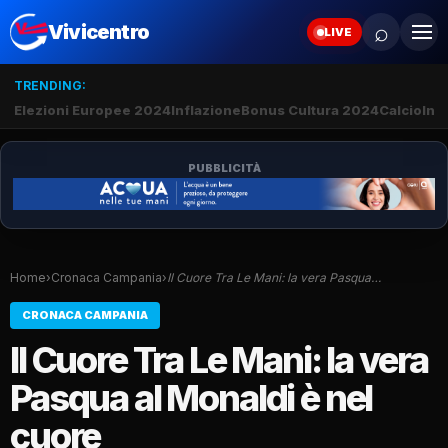
⌕
Vivicentro
LIVE
TRENDING:
Elezioni Europee 2024
Inflazione
Bonus Cultura 2024
Calcio
Inte
PUBBLICITÀ
Home
›
Cronaca Campania
›
Il Cuore Tra Le Mani: la vera Pasqua…
CRONACA CAMPANIA
Il Cuore Tra Le Mani: la vera
Pasqua al Monaldi è nel
cuore