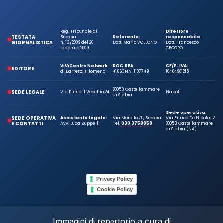
Reg. Tribunale di
Direttore
TESTATA
Brescia
Referente:
responsabile:
GIORNALISTICA
n. 13/2009 del 20
Dott. Mario VOLLONO
Dott. Francesco
febbraio 2009
CECORO
ViViCentro Network
ROC:
REA:
CF/P. IVA:
EDITORE
di Barretta Filomena
41663
NA-1107749
10464981215
80053 Castellammare
SEDE LEGALE
Via Plinio Il Vecchio 24
Napoli
di Stabia
Sede operativa:
SEDE OPERATIVA
Assistente legale:
Via Moretto 70, Brescia
Via Enrico De Nicola 12
E CONTATTI
Avv. Luca Zuppelli
Tel.
030 3758858
80053 Castellammare
di Stabia (NA)
Privacy Policy
Cookie Policy
Immagini di repertorio a cura di