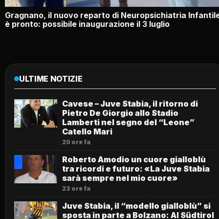
Gragnano, il nuovo reparto di Neuropsichiatria Infantil
è pronto: possibile inaugurazione il 3 luglio
ULTIME NOTIZIE
Cavese – Juve Stabia, il ritorno di
Pietro De Giorgio allo Stadio
Lamberti nel segno del “Leone”
Catello Mari
20 ore fa
Roberto Amodio un cuore gialloblù
tra ricordi e futuro: «La Juve Stabia
sarà sempre nel mio cuore»
23 ore fa
Juve Stabia, il “modello gialloblù” si
sposta in parte a Bolzano: Al Südtirol