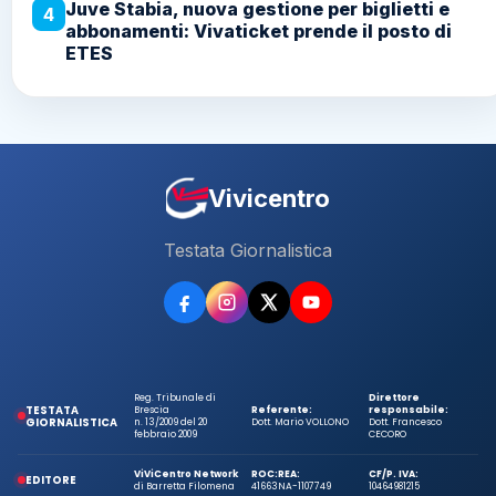
Juve Stabia, nuova gestione per biglietti e
4
abbonamenti: Vivaticket prende il posto di
ETES
Vivicentro
Testata Giornalistica
Reg. Tribunale di
Direttore
TESTATA
Brescia
Referente:
responsabile:
GIORNALISTICA
n. 13/2009 del 20
Dott. Mario VOLLONO
Dott. Francesco
febbraio 2009
CECORO
ViViCentro Network
ROC:
REA:
CF/P. IVA:
EDITORE
di Barretta Filomena
41663
NA-1107749
10464981215