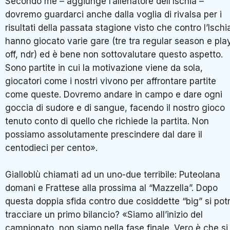
Secondo me – aggiunge l’allenatore dell’Ischia –
dovremo guardarci anche dalla voglia di rivalsa per i
risultati della passata stagione visto che contro l’Ischi
hanno giocato varie gare (tre tra regular season e pla
off, ndr) ed è bene non sottovalutare questo aspetto.
Sono partite in cui la motivazione viene da sola,
giocatori come i nostri vivono per affrontare partite
come queste. Dovremo andare in campo e dare ogni
goccia di sudore e di sangue, facendo il nostro gioco
tenuto conto di quello che richiede la partita. Non
possiamo assolutamente prescindere dal dare il
centodieci per cento».
Gialloblù chiamati ad un uno-due terribile: Puteolana
domani e Frattese alla prossima al “Mazzella”. Dopo
questa doppia sfida contro due cosiddette “big” si pot
tracciare un primo bilancio? «Siamo all’inizio del
campionato, non siamo nella fase finale. Vero è che si