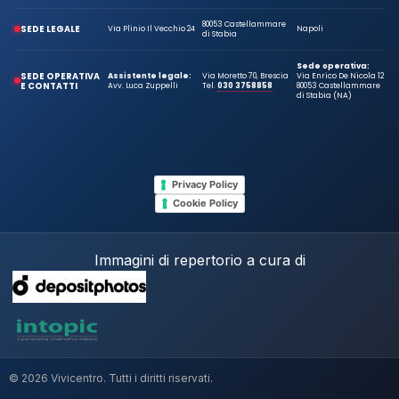
80053 Castellammare
SEDE LEGALE
Via Plinio Il Vecchio 24
Napoli
di Stabia
Sede operativa:
SEDE OPERATIVA
Assistente legale:
Via Moretto 70, Brescia
Via Enrico De Nicola 12
E CONTATTI
Avv. Luca Zuppelli
Tel.
030 3758858
80053 Castellammare
di Stabia (NA)
Privacy Policy
Cookie Policy
Immagini di repertorio a cura di
© 2026 Vivicentro. Tutti i diritti riservati.