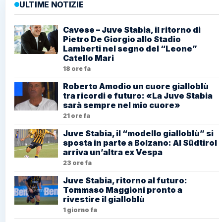
ULTIME NOTIZIE
Cavese – Juve Stabia, il ritorno di
Pietro De Giorgio allo Stadio
Lamberti nel segno del “Leone”
Catello Mari
18 ore fa
Roberto Amodio un cuore gialloblù
tra ricordi e futuro: «La Juve Stabia
sarà sempre nel mio cuore»
21 ore fa
Juve Stabia, il “modello gialloblù” si
sposta in parte a Bolzano: Al Südtirol
arriva un’altra ex Vespa
23 ore fa
Juve Stabia, ritorno al futuro:
Tommaso Maggioni pronto a
rivestire il gialloblù
1 giorno fa