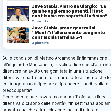
Juve Stabia, Pietro de Giorgio: “Le
gambe oggi erano pesanti. Il test
con l’Ischia era soprattutto fisico”
2 giorni fa
Juve Stabia, prove generali al
“Menti”: l’allenamento congiunto
con l’Ischia termina 5-1
3 giorni fa
Sulle condizioni di
Matteo Arcamone
(infiammazione
all’inguine) e Muscariello, Iervolino dice che «l’altro ieri 
difensore ha avuto una gomitata in una situazione
difensiva, quattro punti di sutura sotto al mento che lo
costringeranno a riposare e riprendere lunedì. Nulla di
preoccupante».
Florio ancora out: troveremo ancora Trofa sulla linea
difensiva o ci sono delle novità? «In settimana abbiam
provato qualche altra soluzione, nella rifinitura di