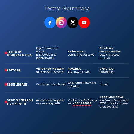
Testata Giornalistica
Reg. Tribunale di
Direttore
TESTATA
Brescia
Referente:
responsabile:
GIORNALISTICA
n. 13/2009 del 20
Dott. Mario VOLLONO
Dott. Francesco
febbraio 2009
CECORO
ViViCentro Network
ROC:
REA:
CF/P. IVA:
EDITORE
di Barretta Filomena
41663
NA-1107749
10464981215
80053 Castellammare
SEDE LEGALE
Via Plinio Il Vecchio 24
Napoli
di Stabia
Sede operativa:
SEDE OPERATIVA
Assistente legale:
Via Moretto 70, Brescia
Via Enrico De Nicola 12
E CONTATTI
Avv. Luca Zuppelli
Tel.
030 3758858
80053 Castellammare
di Stabia (NA)