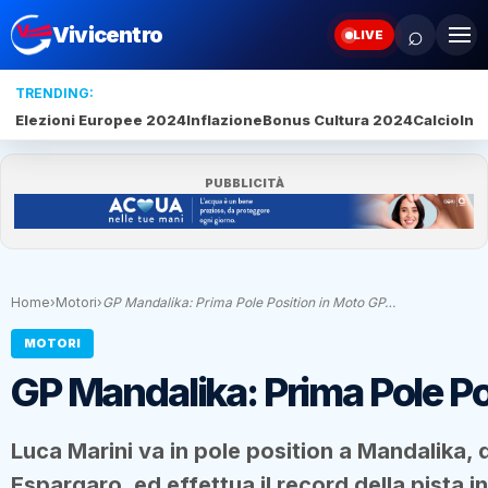
⌕
Vivicentro
LIVE
TRENDING:
Elezioni Europee 2024
Inflazione
Bonus Cultura 2024
Calcio
Inte
PUBBLICITÀ
Home
›
Motori
›
GP Mandalika: Prima Pole Position in Moto GP…
MOTORI
GP Mandalika: Prima Pole Po
Luca Marini va in pole position a Mandalika, 
Espargaro, ed effettua il record della pista i