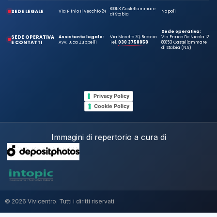
80053 Castellammare
SEDE LEGALE
Via Plinio Il Vecchio 24
Napoli
di Stabia
Sede operativa:
SEDE OPERATIVA
Assistente legale:
Via Moretto 70, Brescia
Via Enrico De Nicola 12
E CONTATTI
Avv. Luca Zuppelli
Tel.
030 3758858
80053 Castellammare
di Stabia (NA)
Privacy Policy
Cookie Policy
Immagini di repertorio a cura di
© 2026 Vivicentro. Tutti i diritti riservati.