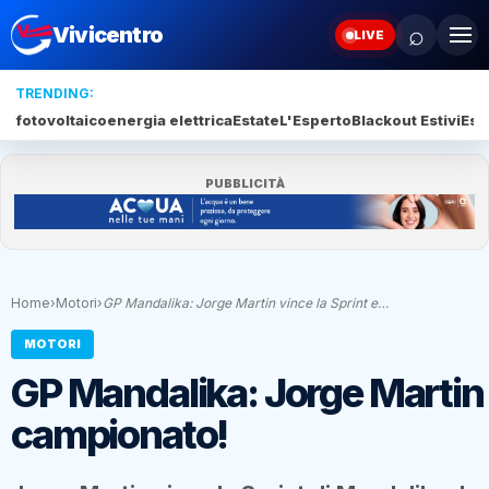
⌕
Vivicentro
LIVE
TRENDING:
fotovoltaico
energia elettrica
Estate
L'Esperto
Blackout Estivi
Esti
PUBBLICITÀ
Home
›
Motori
›
GP Mandalika: Jorge Martin vince la Sprint e…
MOTORI
GP Mandalika: Jorge Martin v
campionato!