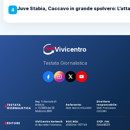
Juve Stabia, Caccavo in grande spolvero: L’atta
4
Vivicentro
Testata Giornalistica
Reg. Tribunale di
Direttore
TESTATA
Brescia
Referente:
responsabile:
GIORNALISTICA
n. 13/2009 del 20
Dott. Mario VOLLONO
Dott. Francesco
febbraio 2009
CECORO
ViViCentro Network
ROC:
REA:
CF/P. IVA:
EDITORE
di Barretta Filomena
41663
NA-1107749
10464981215