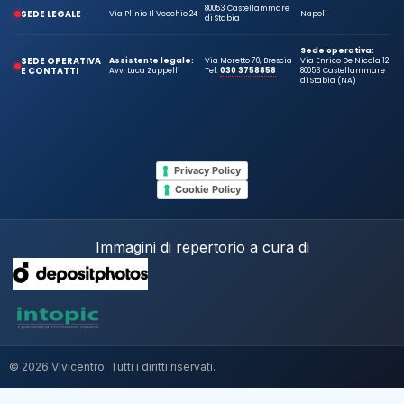
80053 Castellammare
SEDE LEGALE
Via Plinio Il Vecchio 24
Napoli
di Stabia
Sede operativa:
SEDE OPERATIVA
Assistente legale:
Via Moretto 70, Brescia
Via Enrico De Nicola 12
E CONTATTI
Avv. Luca Zuppelli
Tel.
030 3758858
80053 Castellammare
di Stabia (NA)
Privacy Policy
Cookie Policy
Immagini di repertorio a cura di
© 2026 Vivicentro. Tutti i diritti riservati.