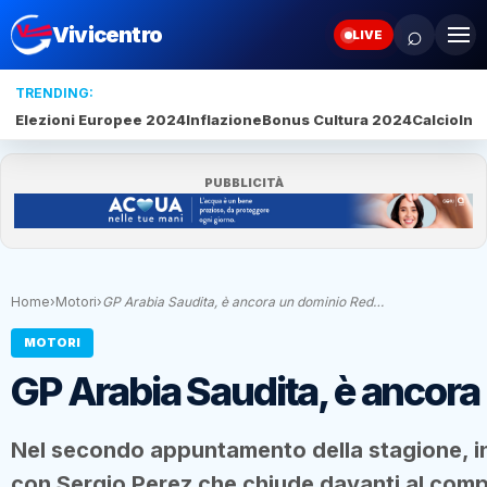
⌕
Vivicentro
LIVE
TRENDING:
Elezioni Europee 2024
Inflazione
Bonus Cultura 2024
Calcio
Inte
PUBBLICITÀ
Home
›
Motori
›
GP Arabia Saudita, è ancora un dominio Red…
MOTORI
GP Arabia Saudita, è ancora
Nel secondo appuntamento della stagione, in
con Sergio Perez che chiude davanti al com