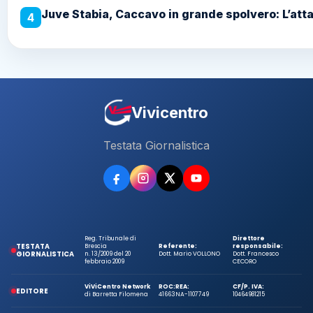
Juve Stabia, Caccavo in grande spolvero: L’atta
4
Vivicentro
Testata Giornalistica
Reg. Tribunale di
Direttore
TESTATA
Brescia
Referente:
responsabile:
GIORNALISTICA
n. 13/2009 del 20
Dott. Mario VOLLONO
Dott. Francesco
febbraio 2009
CECORO
ViViCentro Network
ROC:
REA:
CF/P. IVA:
EDITORE
di Barretta Filomena
41663
NA-1107749
10464981215