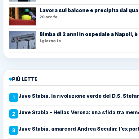
Lavora sul balcone e precipita dal qua
20 ore fa
Bimba di 2 anni in ospedale a Napoli, è
1 giorno fa
PIÙ LETTE
Juve Stabia, la rivoluzione verde del D.S. Stefa
1
Juve Stabia – Hellas Verona: una sfida tra memo
2
Juve Stabia, amarcord Andrea Seculin: l’ex porti
3