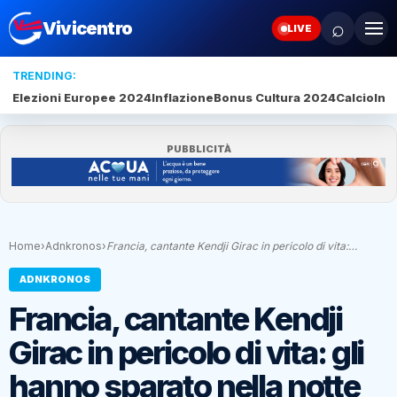
⌕
Vivicentro
LIVE
TRENDING:
Elezioni Europee 2024
Inflazione
Bonus Cultura 2024
Calcio
Inte
PUBBLICITÀ
Home
›
Adnkronos
›
Francia, cantante Kendji Girac in pericolo di vita:…
ADNKRONOS
Francia, cantante Kendji
Girac in pericolo di vita: gli
hanno sparato nella notte