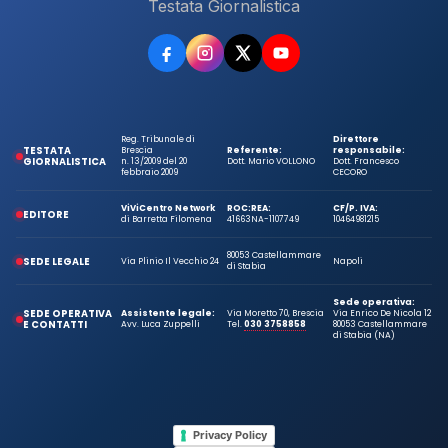
Testata Giornalistica
Reg. Tribunale di
Direttore
TESTATA
Brescia
Referente:
responsabile:
GIORNALISTICA
n. 13/2009 del 20
Dott. Mario VOLLONO
Dott. Francesco
febbraio 2009
CECORO
ViViCentro Network
ROC:
REA:
CF/P. IVA:
EDITORE
di Barretta Filomena
41663
NA-1107749
10464981215
80053 Castellammare
SEDE LEGALE
Via Plinio Il Vecchio 24
Napoli
di Stabia
Sede operativa:
SEDE OPERATIVA
Assistente legale:
Via Moretto 70, Brescia
Via Enrico De Nicola 12
E CONTATTI
Avv. Luca Zuppelli
Tel.
030 3758858
80053 Castellammare
di Stabia (NA)
Privacy Policy