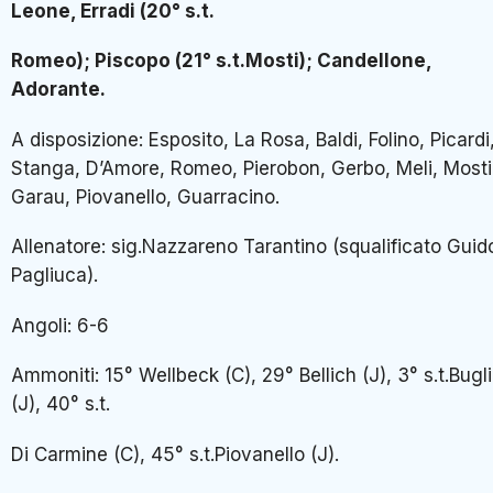
Leone, Erradi (20° s.t.
Romeo); Piscopo (21° s.t.Mosti); Candellone,
Adorante.
A disposizione: Esposito, La Rosa, Baldi, Folino, Picardi
Stanga, D’Amore, Romeo, Pierobon, Gerbo, Meli, Mosti
Garau, Piovanello, Guarracino.
Allenatore: sig.Nazzareno Tarantino (squalificato Guid
Pagliuca).
Angoli: 6-6
Ammoniti: 15° Wellbeck (C), 29° Bellich (J), 3° s.t.Bugl
(J), 40° s.t.
Di Carmine (C), 45° s.t.Piovanello (J).