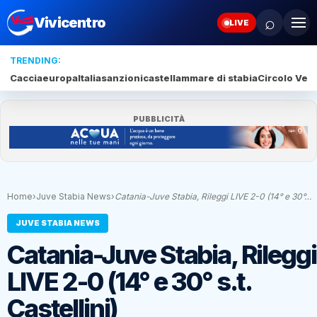
⌕
Vivicentro
LIVE
TRENDING:
Caccia
europa
Italia
sanzioni
castellammare di stabia
Circolo Veli
PUBBLICITÀ
Home
›
Juve Stabia News
›
Catania-Juve Stabia, Rileggi LIVE 2-0 (14° e 30°…
JUVE STABIA NEWS
Catania-Juve Stabia, Rileggi
LIVE 2-0 (14° e 30° s.t.
Castellini)