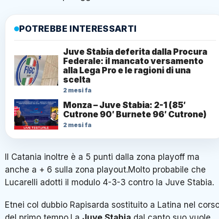
POTREBBE INTERESSARTI
Juve Stabia deferita dalla Procura
Federale: il mancato versamento
alla Lega Pro e le ragioni di una
scelta
2 mesi fa
Monza – Juve Stabia: 2-1 (85′
Cutrone 90′ Burnete 96′ Cutrone)
2 mesi fa
Il Catania inoltre è a 5 punti dalla zona playoff ma
anche a + 6 sulla zona playout.Molto probabile che
Lucarelli adotti il modulo 4-3-3 contro la Juve Stabia.
Etnei col dubbio Rapisarda sostituito a Latina nel cors
del primo tempo.La
Juve Stabia
dal canto suo vuole