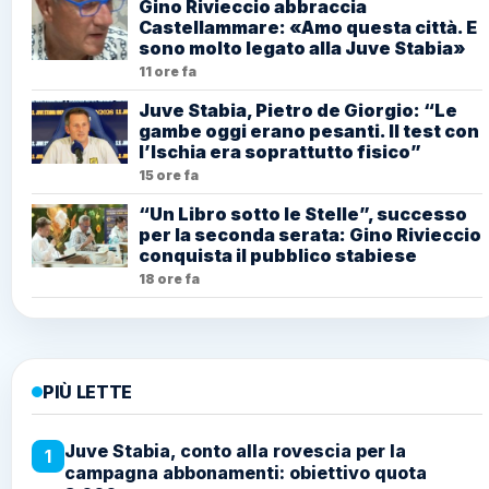
Gino Rivieccio abbraccia
Castellammare: «Amo questa città. E
sono molto legato alla Juve Stabia»
11 ore fa
Juve Stabia, Pietro de Giorgio: “Le
gambe oggi erano pesanti. Il test con
l’Ischia era soprattutto fisico”
15 ore fa
“Un Libro sotto le Stelle”, successo
per la seconda serata: Gino Rivieccio
conquista il pubblico stabiese
18 ore fa
PIÙ LETTE
Juve Stabia, conto alla rovescia per la
1
campagna abbonamenti: obiettivo quota