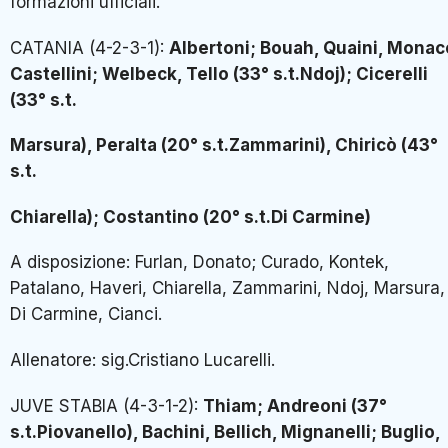
formazioni ufficiali.
CATANIA (4-2-3-1):
Albertoni; Bouah, Quaini, Monac
Castellini; Welbeck, Tello (33° s.t.Ndoj); Cicerelli
(33° s.t.
Marsura), Peralta (20° s.t.Zammarini), Chiricò (43°
s.t.
Chiarella); Costantino (20° s.t.Di Carmine)
A disposizione: Furlan, Donato; Curado, Kontek,
Patalano, Haveri, Chiarella, Zammarini, Ndoj, Marsura,
Di Carmine, Cianci.
Allenatore: sig.Cristiano Lucarelli.
JUVE STABIA (4-3-1-2):
Thiam; Andreoni (37°
s.t.Piovanello), Bachini, Bellich, Mignanelli; Buglio,