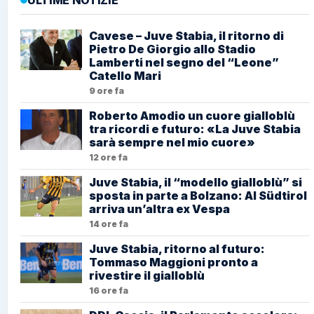
ULTIME NOTIZIE
Cavese – Juve Stabia, il ritorno di
Pietro De Giorgio allo Stadio
Lamberti nel segno del “Leone”
Catello Mari
9 ore fa
Roberto Amodio un cuore gialloblù
tra ricordi e futuro: «La Juve Stabia
sarà sempre nel mio cuore»
12 ore fa
Juve Stabia, il “modello gialloblù” si
sposta in parte a Bolzano: Al Südtirol
arriva un’altra ex Vespa
14 ore fa
Juve Stabia, ritorno al futuro:
Tommaso Maggioni pronto a
rivestire il gialloblù
16 ore fa