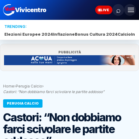
⌕
Vivicentro
LIVE
TRENDING:
Elezioni Europee 2024
Inflazione
Bonus Cultura 2024
Calcio
Inte
PUBBLICITÀ
Home
›
Perugia Calcio
›
Castori: “Non dobbiamo farci scivolare le partite addosso”
PERUGIA CALCIO
Castori: “Non dobbiamo
farci scivolare le partite