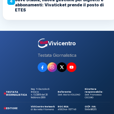
4
abbonamenti: Vivaticket prende il posto di
ETES
Vivicentro
Testata Giornalistica
Reg. Tribunale di
Direttore
TESTATA
Brescia
Referente:
responsabile:
GIORNALISTICA
n. 13/2009 del 20
Dott. Mario VOLLONO
Dott. Francesco
febbraio 2009
CECORO
ViViCentro Network
ROC:
REA:
CF/P. IVA:
EDITORE
di Barretta Filomena
41663
NA-1107749
10464981215