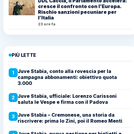
DDL Caccia, il Parlamento accelera:
cresce il confronto con l’Europa.
Rischio sanzioni pecuniare per
l’Italia
23 ore fa
PIÙ LETTE
Juve Stabia, conto alla rovescia per la
1
campagna abbonamenti: obiettivo quota
3.000
Juve Stabia, ufficiale: Lorenzo Carissoni
2
saluta le Vespe e firma con il Padova
Juve Stabia – Cremonese, una storia da
3
riscrivere: prima lo Zini, poi il Romeo Menti
Juve Stabia, nuova gestione per biglietti e