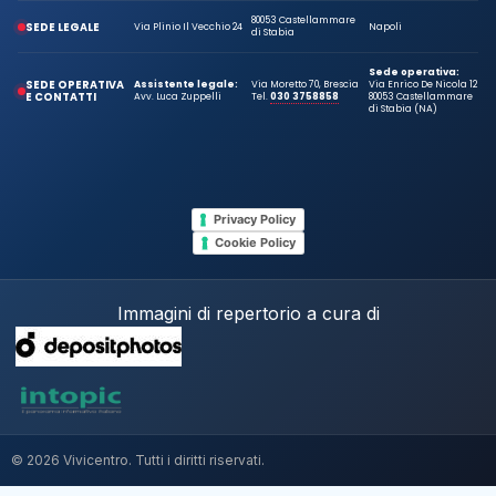
80053 Castellammare
SEDE LEGALE
Via Plinio Il Vecchio 24
Napoli
di Stabia
Sede operativa:
SEDE OPERATIVA
Assistente legale:
Via Moretto 70, Brescia
Via Enrico De Nicola 12
E CONTATTI
Avv. Luca Zuppelli
Tel.
030 3758858
80053 Castellammare
di Stabia (NA)
Privacy Policy
Cookie Policy
Immagini di repertorio a cura di
© 2026 Vivicentro. Tutti i diritti riservati.