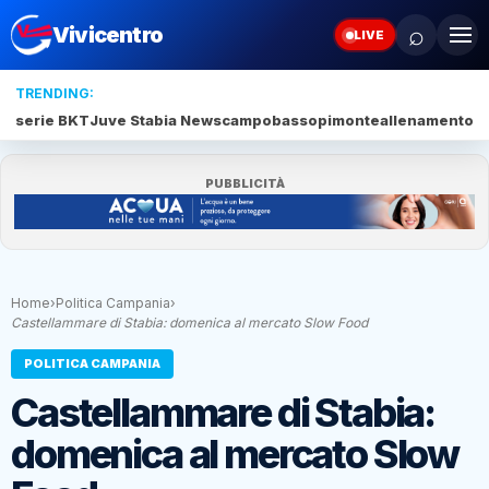
⌕
Vivicentro
LIVE
TRENDING:
serie BKT
Juve Stabia News
campobasso
pimonte
allenamento c
PUBBLICITÀ
Home
›
Politica Campania
›
Castellammare di Stabia: domenica al mercato Slow Food
POLITICA CAMPANIA
Castellammare di Stabia:
domenica al mercato Slow