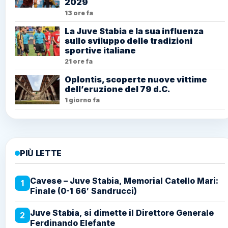
2029
13 ore fa
La Juve Stabia e la sua influenza
sullo sviluppo delle tradizioni
sportive italiane
21 ore fa
Oplontis, scoperte nuove vittime
dell’eruzione del 79 d.C.
1 giorno fa
PIÙ LETTE
Cavese – Juve Stabia, Memorial Catello Mari:
1
Finale (0-1 66′ Sandrucci)
Juve Stabia, si dimette il Direttore Generale
2
Ferdinando Elefante