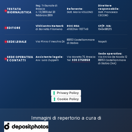
Reg. Tribunale di
Direttore
TESTATA
Brescia
Referente:
responsabile:
GIORNALISTICA
n. 13/2009 del 20
Dott. Mario VOLLONO
Dott. Francesco
febbraio 2009
CECORO
ViViCentro Network
ROC:
REA:
CF/P. IVA:
EDITORE
di Barretta Filomena
41663
NA-1107749
10464981215
80053 Castellammare
SEDE LEGALE
Via Plinio Il Vecchio 24
Napoli
di Stabia
Sede operativa:
SEDE OPERATIVA
Assistente legale:
Via Moretto 70, Brescia
Via Enrico De Nicola 12
E CONTATTI
Avv. Luca Zuppelli
Tel.
030 3758858
80053 Castellammare
di Stabia (NA)
Privacy Policy
Cookie Policy
Immagini di repertorio a cura di