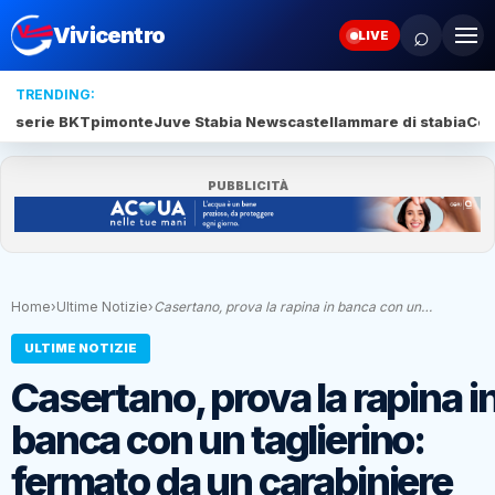
⌕
Vivicentro
LIVE
TRENDING:
serie BKT
pimonte
Juve Stabia News
castellammare di stabia
Cen
PUBBLICITÀ
Home
›
Ultime Notizie
›
Casertano, prova la rapina in banca con un…
ULTIME NOTIZIE
Casertano, prova la rapina i
banca con un taglierino:
fermato da un carabiniere