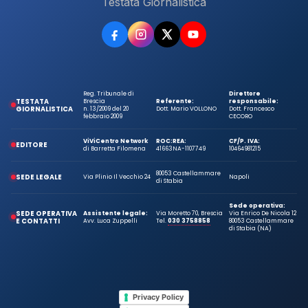
Testata Giornalistica
Reg. Tribunale di
Direttore
TESTATA
Brescia
Referente:
responsabile:
GIORNALISTICA
n. 13/2009 del 20
Dott. Mario VOLLONO
Dott. Francesco
febbraio 2009
CECORO
ViViCentro Network
ROC:
REA:
CF/P. IVA:
EDITORE
di Barretta Filomena
41663
NA-1107749
10464981215
80053 Castellammare
SEDE LEGALE
Via Plinio Il Vecchio 24
Napoli
di Stabia
Sede operativa:
SEDE OPERATIVA
Assistente legale:
Via Moretto 70, Brescia
Via Enrico De Nicola 12
E CONTATTI
Avv. Luca Zuppelli
Tel.
030 3758858
80053 Castellammare
di Stabia (NA)
Privacy Policy