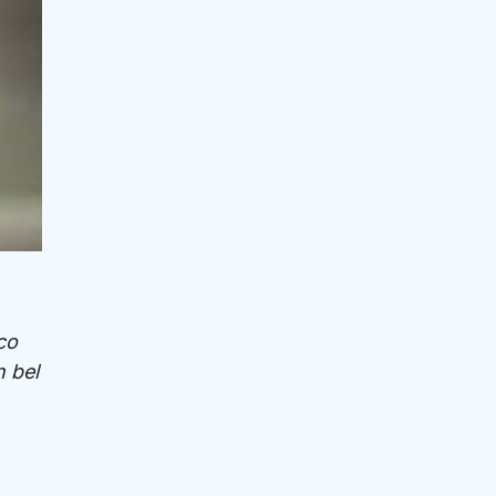
co
n bel