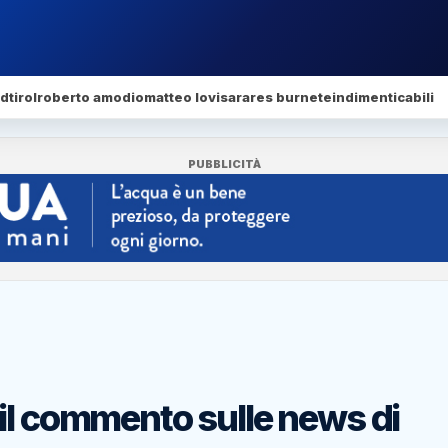
dtirol
roberto amodio
matteo lovisa
rares burnete
indimenticabili
PUBBLICITÀ
il commento sulle news di