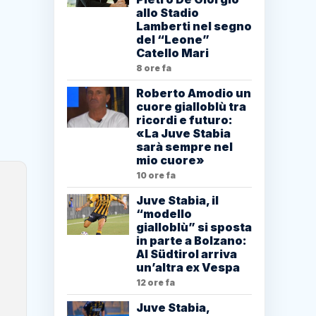
allo Stadio
Lamberti nel segno
del “Leone”
Catello Mari
8 ore fa
Roberto Amodio un
cuore gialloblù tra
ricordi e futuro:
«La Juve Stabia
sarà sempre nel
mio cuore»
10 ore fa
Juve Stabia, il
“modello
gialloblù” si sposta
in parte a Bolzano:
Al Südtirol arriva
un’altra ex Vespa
12 ore fa
Juve Stabia,