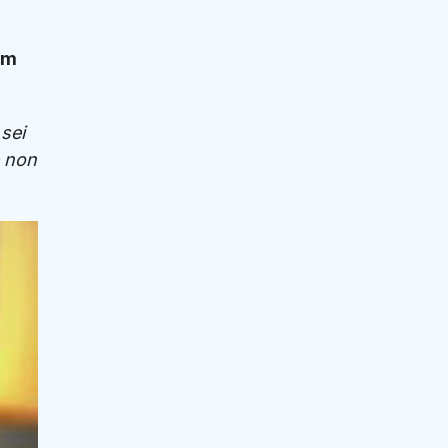
am
sei
e non