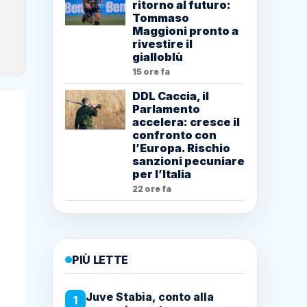
ritorno al futuro:
Tommaso
Maggioni pronto a
rivestire il
gialloblù
15 ore fa
DDL Caccia, il
Parlamento
accelera: cresce il
confronto con
l’Europa. Rischio
sanzioni pecuniare
per l’Italia
22 ore fa
PIÙ LETTE
Juve Stabia, conto alla
1