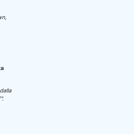
wn,
ta
dalla
”.