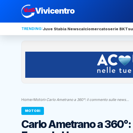
Vivicentro
TRENDING:
Juve Stabia News
calciomercato
serie BKT
su
Home
›
Motori
›
Carlo Ametrano a 360°: il commento sulle news…
MOTORI
Carlo Ametrano a 360°: 