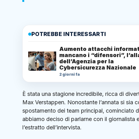
POTREBBE INTERESSARTI
Aumento attacchi informat
mancano i “difensori”, l’al
dell’Agenzia per la
Cybersicurezza Nazionale
2 giorni fa
È stata una stagione incredibile, ricca di diver
Max Verstappen. Nonostante l’annata si sia c
spostamento dei team principal, cominciato dal
abbiamo deciso di parlarne con il giornalista
l’estratto dell’intervista.