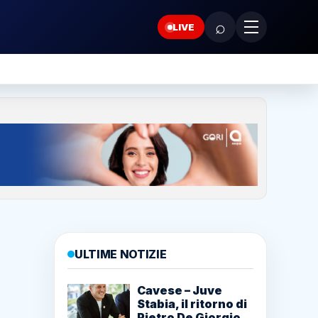
⌕
LIVE
ULTIME NOTIZIE
Cavese – Juve
Stabia, il ritorno di
Pietro De Giorgio