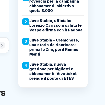
rovescia per la campagna
abbonamenti: obiettivo
quota 3.000
Juve Stabia, ufficiale:
2
Lorenzo Carissoni saluta le
Vespe e firma con il Padova
Juve Stabia – Cremonese,
3
una storia da riscrivere:
prima lo Zini, poi il Romeo
Menti
Juve Stabia, nuova
4
gestione per biglietti e
abbonamenti: Vivaticket
prende il posto di ETES
ws