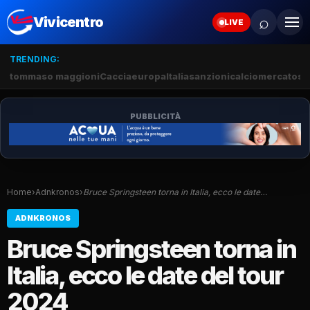
⌕
Vivicentro
LIVE
TRENDING:
tommaso maggioni
Caccia
europa
Italia
sanzioni
calciomercato
se
PUBBLICITÀ
Home
›
Adnkronos
›
Bruce Springsteen torna in Italia, ecco le date…
ADNKRONOS
Bruce Springsteen torna in
Italia, ecco le date del tour
2024