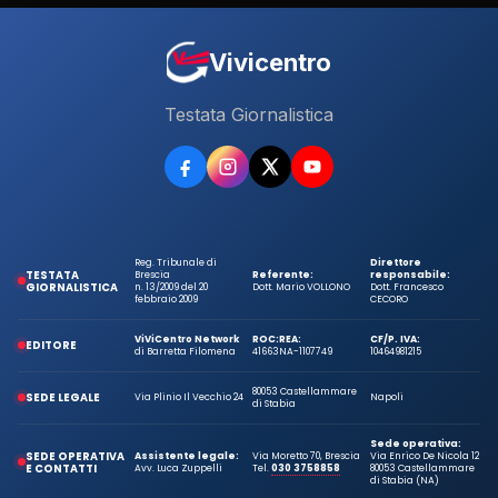
Vivicentro
Testata Giornalistica
Reg. Tribunale di
Direttore
TESTATA
Brescia
Referente:
responsabile:
GIORNALISTICA
n. 13/2009 del 20
Dott. Mario VOLLONO
Dott. Francesco
febbraio 2009
CECORO
ViViCentro Network
ROC:
REA:
CF/P. IVA:
EDITORE
di Barretta Filomena
41663
NA-1107749
10464981215
80053 Castellammare
SEDE LEGALE
Via Plinio Il Vecchio 24
Napoli
di Stabia
Sede operativa:
SEDE OPERATIVA
Assistente legale:
Via Moretto 70, Brescia
Via Enrico De Nicola 12
E CONTATTI
Avv. Luca Zuppelli
Tel.
030 3758858
80053 Castellammare
di Stabia (NA)