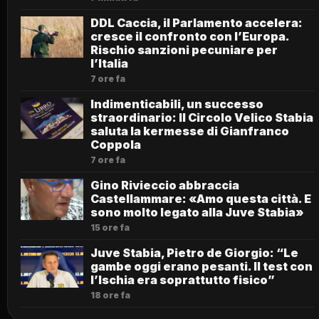
DDL Caccia, il Parlamento accelera:
cresce il confronto con l’Europa.
Rischio sanzioni pecuniare per
l’Italia
7 ore fa
Indimenticabili, un successo
straordinario: Il Circolo Velico Stabia
saluta la kermesse di Gianfranco
Coppola
7 ore fa
Gino Rivieccio abbraccia
Castellammare: «Amo questa città. E
sono molto legato alla Juve Stabia»
15 ore fa
Juve Stabia, Pietro de Giorgio: “Le
gambe oggi erano pesanti. Il test con
l’Ischia era soprattutto fisico”
18 ore fa