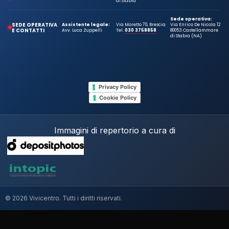
di Stabia
Sede operativa:
SEDE OPERATIVA
Assistente legale:
Via Moretto 70, Brescia
Via Enrico De Nicola 12
E CONTATTI
Avv. Luca Zuppelli
Tel.
030 3758858
80053 Castellammare
di Stabia (NA)
Privacy Policy
Cookie Policy
Immagini di repertorio a cura di
© 2026 Vivicentro. Tutti i diritti riservati.