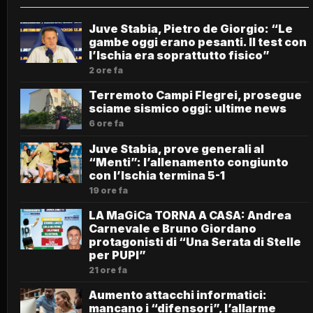
Juve Stabia, Pietro de Giorgio: “Le
gambe oggi erano pesanti. Il test con
l’Ischia era soprattutto fisico”
2 ore fa
Terremoto Campi Flegrei, prosegue
sciame sismico oggi: ultime news
6 ore fa
Juve Stabia, prove generali al
“Menti”: l’allenamento congiunto
con l’Ischia termina 5-1
19 ore fa
LA MaGiCa TORNA A CASA: Andrea
Carnevale e Bruno Giordano
protagonisti di “Una Serata di Stelle
per PUPI”
21 ore fa
Aumento attacchi informatici:
mancano i “difensori”, l’allarme