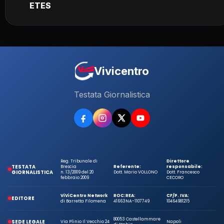
ETES
Vivicentro
Testata Giornalistica
Reg. Tribunale di
Direttore
TESTATA
Brescia
Referente:
responsabile:
GIORNALISTICA
n. 13/2009 del 20
Dott. Mario VOLLONO
Dott. Francesco
febbraio 2009
CECORO
ViViCentro Network
ROC:
REA:
CF/P. IVA:
EDITORE
di Barretta Filomena
41663
NA-1107749
10464981215
80053 Castellammare
SEDE LEGALE
Via Plinio Il Vecchio 24
Napoli