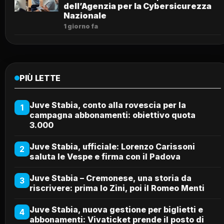
dell’Agenzia per la Cybersicurezza
Nazionale
1 giorno fa
PIÙ LETTE
Juve Stabia, conto alla rovescia per la
1
campagna abbonamenti: obiettivo quota
3.000
Juve Stabia, ufficiale: Lorenzo Carissoni
2
saluta le Vespe e firma con il Padova
Juve Stabia – Cremonese, una storia da
3
riscrivere: prima lo Zini, poi il Romeo Menti
Juve Stabia, nuova gestione per biglietti e
4
abbonamenti: Vivaticket prende il posto di