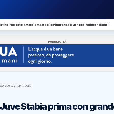
dtirol
roberto amodio
matteo lovisa
rares burnete
indimenticabili
PUBBLICITÀ
ima con grande merito
 Juve Stabia prima con grand