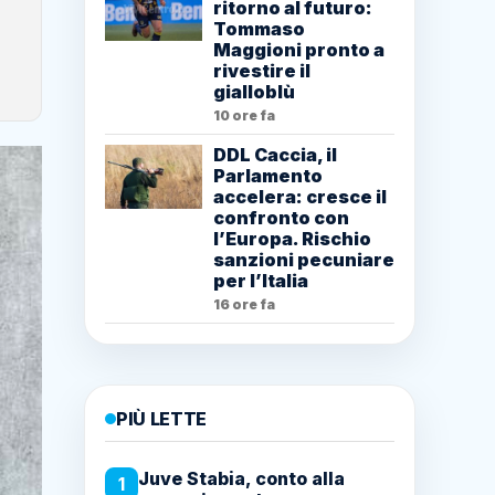
ritorno al futuro:
Tommaso
Maggioni pronto a
rivestire il
gialloblù
10 ore fa
DDL Caccia, il
Parlamento
accelera: cresce il
confronto con
l’Europa. Rischio
sanzioni pecuniare
per l’Italia
16 ore fa
PIÙ LETTE
Juve Stabia, conto alla
1