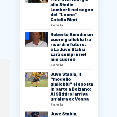
allo Stadio
Lamberti nel segno
del “Leone”
Catello Mari
2 ore fa
Roberto Amodio un
cuore gialloblù tra
ricordi e futuro:
«La Juve Stabia
sarà sempre nel
mio cuore»
5 ore fa
Juve Stabia, il
“modello
gialloblù” si sposta
in parte a Bolzano:
Al Südtirol arriva
un’altra ex Vespa
7 ore fa
Juve Stabia,