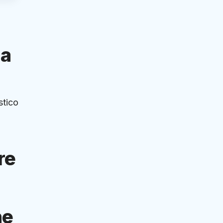
la
stico
re
ne