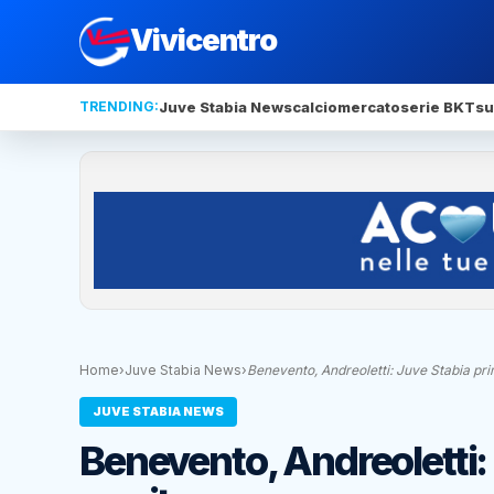
Vivicentro
TRENDING:
Juve Stabia News
calciomercato
serie BKT
su
Home
›
Juve Stabia News
›
Benevento, Andreoletti: Juve Stabia pr
JUVE STABIA NEWS
Benevento, Andreoletti: