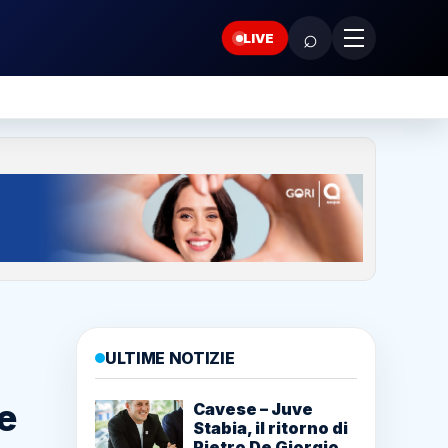
⌕
LIVE
ULTIME NOTIZIE
e
Cavese – Juve
Stabia, il ritorno di
Pietro De Giorgio