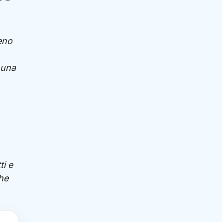
eno
 una
ti e
che