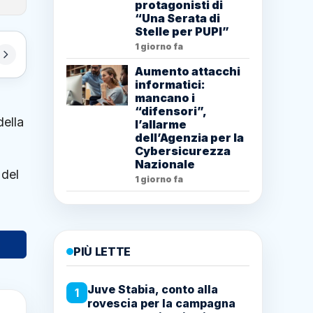
protagonisti di
“Una Serata di
Stelle per PUPI”
1 giorno fa
Aumento attacchi
informatici:
mancano i
“difensori”,
della
l’allarme
dell’Agenzia per la
Cybersicurezza
Nazionale
 del
1 giorno fa
PIÙ LETTE
Juve Stabia, conto alla
1
rovescia per la campagna