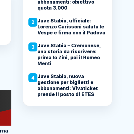
abbonamenti: obiettivo
quota 3.000
Juve Stabia, ufficiale:
2
Lorenzo Carissoni saluta le
Vespe e firma con il Padova
Juve Stabia – Cremonese,
3
una storia da riscrivere:
prima lo Zini, poi il Romeo
Menti
Juve Stabia, nuova
4
gestione per biglietti e
abbonamenti: Vivaticket
prende il posto di ETES
orna