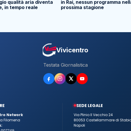
io qualità aria diventa
in Rai, nessun programma nell
e, in tempo reale
prossima stagione
Vivicentro
Testata Giornalistica
RE
SEDE LEGALE
tro Network
Via Plinio Il Vecchio 24
tta Filomena
80053 Castellammare di Stabi
A:
Napoli
-1107749