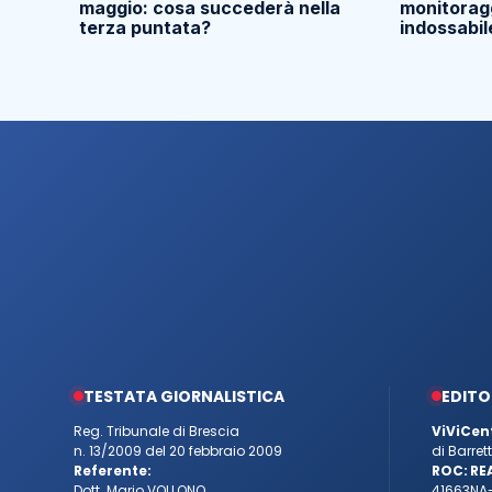
maggio: cosa succederà nella
monitoragg
terza puntata?
indossabil
TESTATA GIORNALISTICA
EDITO
Reg. Tribunale di Brescia
ViViCen
n. 13/2009 del 20 febbraio 2009
di Barre
Referente:
ROC:
RE
Dott. Mario VOLLONO
41663
NA