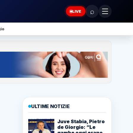
⌕
LIVE
gio
ULTIME NOTIZIE
Juve Stabia, Pietro
de Giorgio: “Le
gambe oggi erano