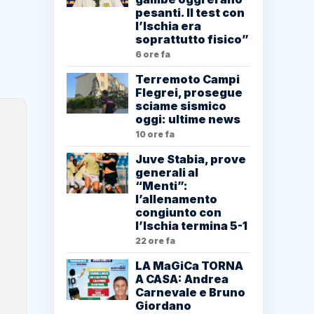
pesanti. Il test con
l’Ischia era
soprattutto fisico”
6 ore fa
Terremoto Campi
Flegrei, prosegue
sciame sismico
oggi: ultime news
10 ore fa
Juve Stabia, prove
generali al
“Menti”:
l’allenamento
congiunto con
l’Ischia termina 5-1
22 ore fa
LA MaGiCa TORNA
A CASA: Andrea
Carnevale e Bruno
Giordano