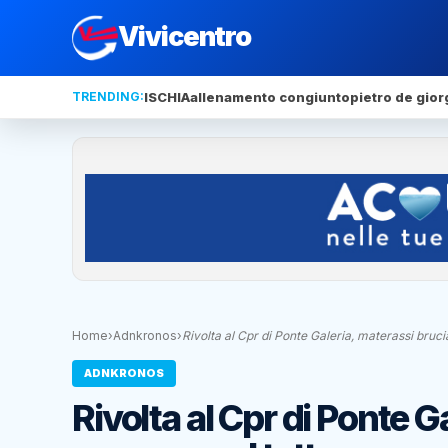
Vivicentro
TRENDING:
ISCHIA
allenamento congiunto
pietro de gior
Home
›
Adnkronos
›
Rivolta al Cpr di Ponte Galeria, materassi bruci
ADNKRONOS
Rivolta al Cpr di Ponte G