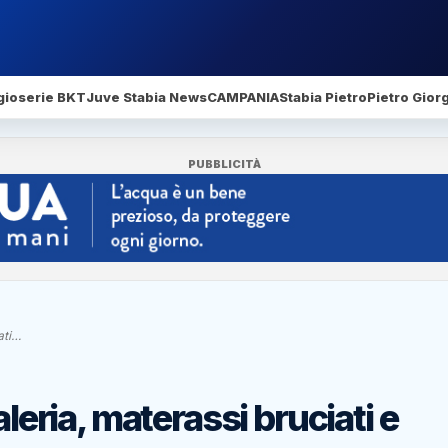
gio
serie BKT
Juve Stabia News
CAMPANIA
Stabia Pietro
Pietro Gior
PUBBLICITÀ
ati…
aleria, materassi bruciati e