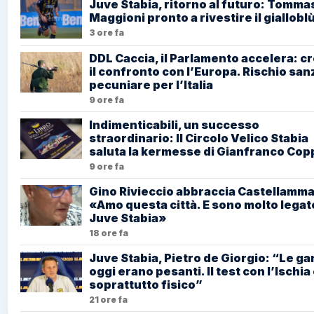
Juve Stabia, ritorno al futuro: Tomma
Maggioni pronto a rivestire il giallobl
3 ore fa
DDL Caccia, il Parlamento accelera: c
il confronto con l’Europa. Rischio san
pecuniare per l’Italia
9 ore fa
Indimenticabili, un successo
straordinario: Il Circolo Velico Stabia
saluta la kermesse di Gianfranco Cop
9 ore fa
Gino Rivieccio abbraccia Castellamma
«Amo questa città. E sono molto legato
Juve Stabia»
18 ore fa
Juve Stabia, Pietro de Giorgio: “Le g
oggi erano pesanti. Il test con l’Ischia
soprattutto fisico”
21 ore fa