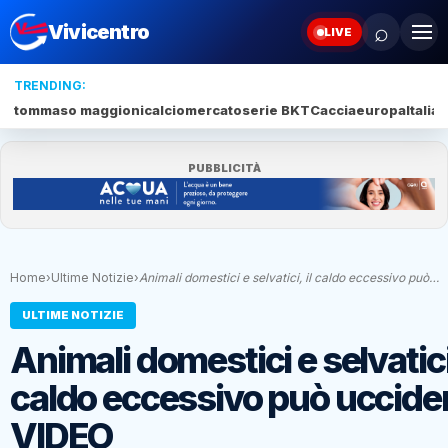
⌕
Vivicentro
LIVE
TRENDING:
tommaso maggioni
calciomercato
serie BKT
Caccia
europa
Italia
s
PUBBLICITÀ
Home
›
Ultime Notizie
›
Animali domestici e selvatici, il caldo eccessivo può…
ULTIME NOTIZIE
Animali domestici e selvatici,
caldo eccessivo può uccider
VIDEO