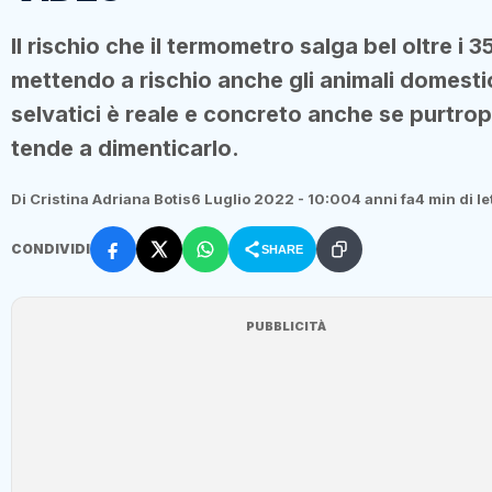
Il rischio che il termometro salga bel oltre i 3
mettendo a rischio anche gli animali domestic
selvatici è reale e concreto anche se purtrop
tende a dimenticarlo.
Di Cristina Adriana Botis
6 Luglio 2022 - 10:00
4 anni fa
4 min di le
CONDIVIDI
SHARE
PUBBLICITÀ