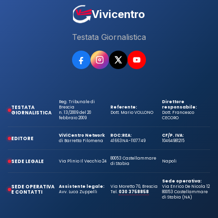
Vivicentro
Testata Giornalistica
Reg. Tribunale di
Direttore
TESTATA
Brescia
Referente:
responsabile:
GIORNALISTICA
n. 13/2009 del 20
Dott. Mario VOLLONO
Dott. Francesco
febbraio 2009
CECORO
ViViCentro Network
ROC:
REA:
CF/P. IVA:
EDITORE
di Barretta Filomena
41663
NA-1107749
10464981215
80053 Castellammare
SEDE LEGALE
Via Plinio Il Vecchio 24
Napoli
di Stabia
Sede operativa:
SEDE OPERATIVA
Assistente legale:
Via Moretto 70, Brescia
Via Enrico De Nicola 12
E CONTATTI
Avv. Luca Zuppelli
Tel.
030 3758858
80053 Castellammare
di Stabia (NA)