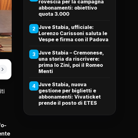
rovescia per la campagna
abbonamenti: obiettivo
quota 3.000
Juve Stabia, ufficiale:
2
Lorenzo Carissoni saluta le
Vespe e firma con il Padova
Juve Stabia – Cremonese,
3
una storia da riscrivere:
prima lo Zini, poi il Romeo
Menti
Juve Stabia, nuova
4
ti
gestione per biglietti e
abbonamenti: Vivaticket
prende il posto di ETES
n
fo-
mente