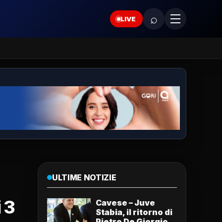
⌕
LIVE
ULTIME NOTIZIE
i 3
Cavese – Juve
Stabia, il ritorno di
Pietro De Giorgio