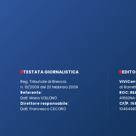
TESTATA GIORNALISTICA
EDITO
Reg. Tribunale di Brescia
ViViCen
n. 13/2009 del 20 febbraio 2009
di Barre
Referente:
ROC:
RE
Dott. Mario VOLLONO
41663
NA
Direttore responsabile:
CF/P. IV
Dott. Francesco CECORO
10464981