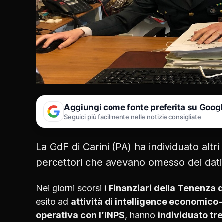
Aggiungi come fonte preferita su Goog
Seguici più facilmente nelle notizie consigliate
La GdF di Carini (PA) ha individuato altri i
percettori che avevano omesso dei dati
Nei giorni scorsi i
Finanziari della Tenenza 
esito ad
attività di intelligence economico-
operativa con l’INPS
, hanno
individuato tre