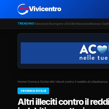
Vivicentro
TRENDING:
Elezioni Europee 2024
Inflazione
Bonus Cult
Home
›
Cronaca Sicilia
›
Altri illeciti contro il reddito di cittadinanza
CRONACA SICILIA
Altri illeciti contro il re