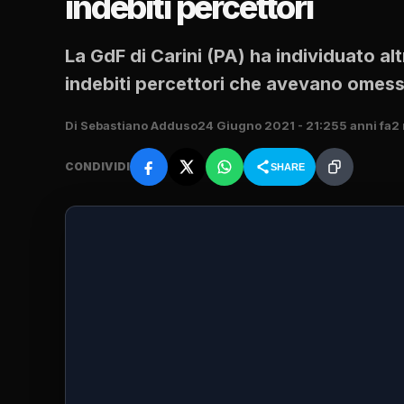
indebiti percettori
La GdF di Carini (PA) ha individuato altri
indebiti percettori che avevano omess
Di Sebastiano Adduso
24 Giugno 2021 - 21:25
5 anni fa
2 
CONDIVIDI
SHARE