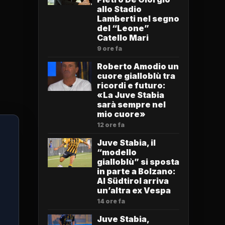
allo Stadio
Lamberti nel segno
del “Leone”
Catello Mari
9 ore fa
Roberto Amodio un
cuore gialloblù tra
ricordi e futuro:
«La Juve Stabia
sarà sempre nel
mio cuore»
12 ore fa
Juve Stabia, il
“modello
gialloblù” si sposta
in parte a Bolzano:
Al Südtirol arriva
un’altra ex Vespa
14 ore fa
Juve Stabia,