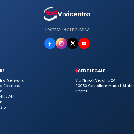
Vivicentro
Testata Giornalistica
RE
SEDE LEGALE
tro Network
Via Plinio Il Vecchio 24
tta Filomena
80053 Castellammare di Stabi
A:
Napoli
-1107749
A:
215