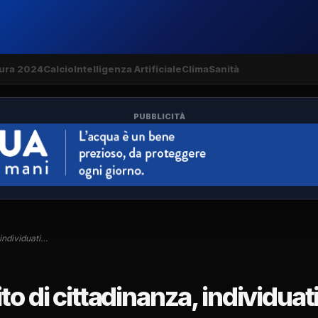
ura 2024
Calcio
Intelligenza Artificiale
Clima
Sanità
PUBBLICITÀ
, individuati…
ddito di cittadinanza, individuat