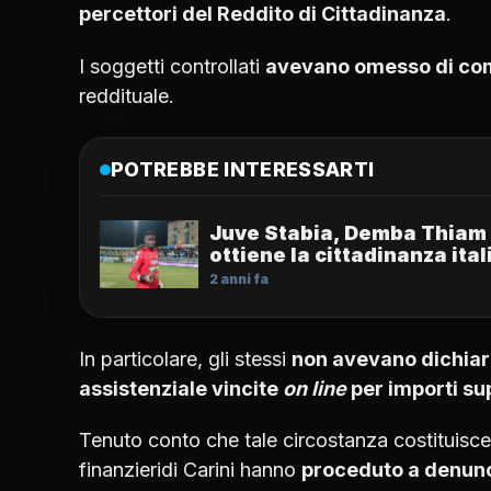
percettori del Reddito di Cittadinanza
.
I soggetti controllati
avevano omesso di com
reddituale.
POTREBBE INTERESSARTI
Juve Stabia, Demba Thiam
ottiene la cittadinanza ita
2 anni fa
In particolare, gli stessi
non avevano dichiara
assistenziale vincite
on line
per importi sup
Tenuto conto che tale circostanza costituisce
finanzieridi Carini hanno
proceduto a denunci