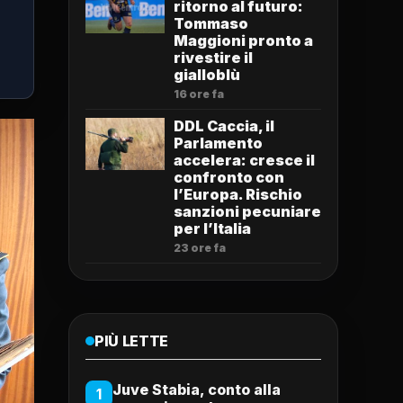
ritorno al futuro:
Tommaso
Maggioni pronto a
rivestire il
gialloblù
16 ore fa
DDL Caccia, il
Parlamento
accelera: cresce il
confronto con
l’Europa. Rischio
sanzioni pecuniare
per l’Italia
23 ore fa
PIÙ LETTE
Juve Stabia, conto alla
1