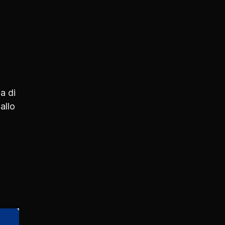
a di
allo