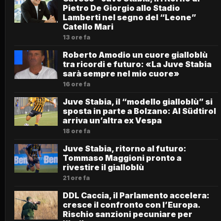
Pietro De Giorgio allo Stadio
Lamberti nel segno del “Leone”
Catello Mari
13 ore fa
Roberto Amodio un cuore gialloblù
tra ricordi e futuro: «La Juve Stabia
sarà sempre nel mio cuore»
16 ore fa
Juve Stabia, il “modello gialloblù” si
sposta in parte a Bolzano: Al Südtirol
arriva un’altra ex Vespa
18 ore fa
Juve Stabia, ritorno al futuro:
Tommaso Maggioni pronto a
rivestire il gialloblù
21 ore fa
DDL Caccia, il Parlamento accelera:
cresce il confronto con l’Europa.
Rischio sanzioni pecuniare per