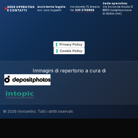
Sede operativa:
SEDE OPERATIVA
Assistente legale:
Via Moretto 70, Brescia
Via Enrico De Nicola 12
E CONTATTI
Avv. Luca Zuppelli
Tel.
030 3758858
80053 Castellammare
di Stabia (NA)
Privacy Policy
Cookie Policy
Immagini di repertorio a cura di
© 2026 Vivicentro. Tutti i diritti riservati.