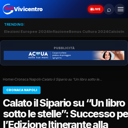
⌕
Vivicentro
LIVE
TRENDING:
Elezioni Europee 2024
Inflazione
Bonus Cultura 2024
Calcio
Inte
PUBBLICITÀ
Home
›
Cronaca Napoli
›
Calato il Sipario su “Un libro sotto le…
CRONACA NAPOLI
Calato il Sipario su “Un libro
sotto le stelle”: Successo pe
l’Edizione Itinerante alla