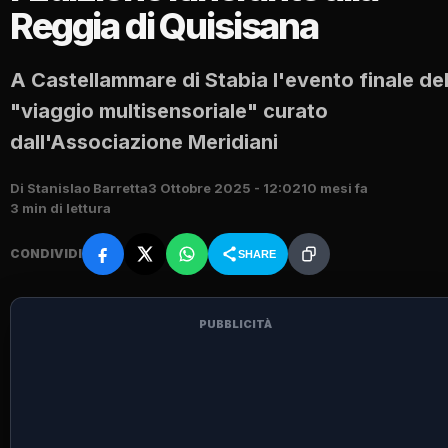
Reggia di Quisisana
A Castellammare di Stabia l'evento finale de
"viaggio multisensoriale" curato
dall'Associazione Meridiani
Di Stanislao Barretta
3 Ottobre 2025 - 12:02
10 mesi fa
3 min di lettura
CONDIVIDI
SHARE
PUBBLICITÀ