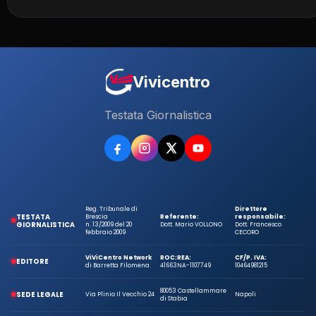
Vivicentro
Testata Giornalistica
Reg. Tribunale di
Direttore
TESTATA
Brescia
Referente:
responsabile:
GIORNALISTICA
n. 13/2009 del 20
Dott. Mario VOLLONO
Dott. Francesco
febbraio 2009
CECORO
ViViCentro Network
ROC:
REA:
CF/P. IVA:
EDITORE
di Barretta Filomena
41663
NA-1107749
10464981215
80053 Castellammare
SEDE LEGALE
Via Plinio Il Vecchio 24
Napoli
di Stabia