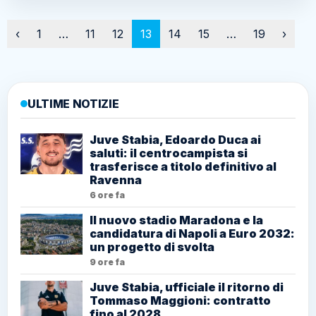
Paginazione
‹
1
…
11
12
13
14
15
…
19
›
ULTIME NOTIZIE
Juve Stabia, Edoardo Duca ai
saluti: il centrocampista si
trasferisce a titolo definitivo al
Ravenna
6 ore fa
Il nuovo stadio Maradona e la
candidatura di Napoli a Euro 2032:
un progetto di svolta
9 ore fa
Juve Stabia, ufficiale il ritorno di
Tommaso Maggioni: contratto
fino al 2028