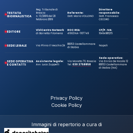
Reg. Tribunale di
Direttore
TESTATA
Brescia
Referente:
responsabile:
GIORNALISTICA
n. 13/2009 del 20
Dott. Mario VOLLONO
Dott. Francesco
febbraio 2009
CECORO
ViViCentro Network
ROC:
REA:
CF/P. IVA:
EDITORE
di Barretta Filomena
41663
NA-1107749
10464981215
80053 Castellammare
SEDE LEGALE
Via Plinio Il Vecchio 24
Napoli
di Stabia
Sede operativa:
SEDE OPERATIVA
Assistente legale:
Via Moretto 70, Brescia
Via Enrico De Nicola 12
E CONTATTI
Avv. Luca Zuppelli
Tel.
030 3758858
80053 Castellammare
di Stabia (NA)
Privacy Policy
Cookie Policy
Immagini di repertorio a cura di