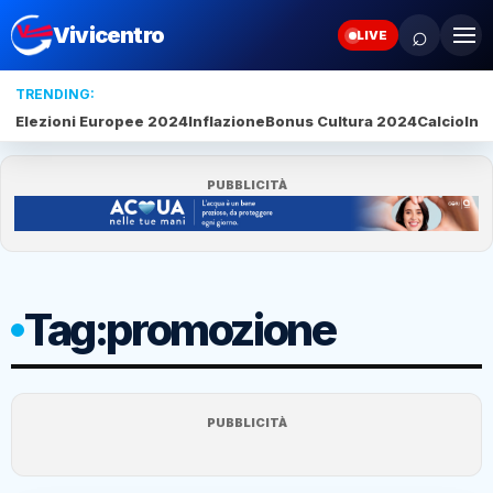
⌕
Vivicentro
LIVE
TRENDING:
Elezioni Europee 2024
Inflazione
Bonus Cultura 2024
Calcio
Inte
PUBBLICITÀ
Tag:
promozione
PUBBLICITÀ