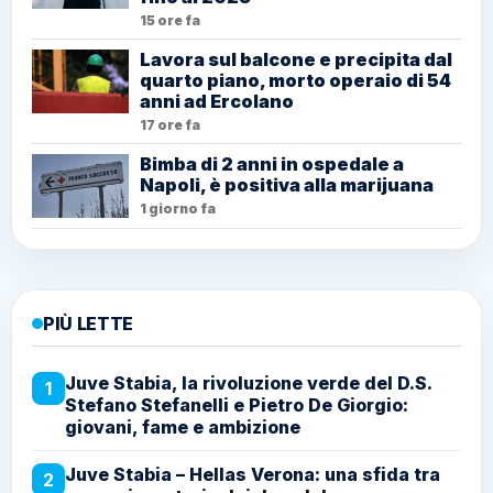
15 ore fa
Lavora sul balcone e precipita dal
quarto piano, morto operaio di 54
anni ad Ercolano
17 ore fa
Bimba di 2 anni in ospedale a
Napoli, è positiva alla marijuana
1 giorno fa
PIÙ LETTE
Juve Stabia, la rivoluzione verde del D.S.
1
Stefano Stefanelli e Pietro De Giorgio:
giovani, fame e ambizione
Juve Stabia – Hellas Verona: una sfida tra
2