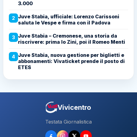
3.000
Juve Stabia, ufficiale: Lorenzo Carissoni
2
saluta le Vespe e firma con il Padova
Juve Stabia – Cremonese, una storia da
3
riscrivere: prima lo Zini, poi il Romeo Menti
Juve Stabia, nuova gestione per biglietti e
4
abbonamenti: Vivaticket prende il posto di
ETES
Vivicentro
Testata Giornalistica