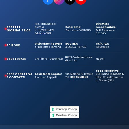
Reg. Tribunale di
Direttore
TESTATA
Brescia
Referente:
responsabile:
GIORNALISTICA
n. 13/2009 del 20
Dott. Mario VOLLONO
Dott. Francesco
febbraio 2009
CECORO
ViViCentro Network
ROC:
REA:
CF/P. IVA:
EDITORE
di Barretta Filomena
41663
NA-1107749
10464981215
80053 Castellammare
SEDE LEGALE
Via Plinio Il Vecchio 24
Napoli
di Stabia
Sede operativa:
SEDE OPERATIVA
Assistente legale:
Via Moretto 70, Brescia
Via Enrico De Nicola 12
E CONTATTI
Avv. Luca Zuppelli
Tel.
030 3758858
80053 Castellammare
di Stabia (NA)
Privacy Policy
Cookie Policy