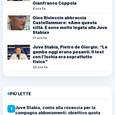
Gianfranco Coppola
8 ore fa
Gino Rivieccio abbraccia
Castellammare: «Amo questa
città. E sono molto legato alla Juve
Stabia»
17 ore fa
Juve Stabia, Pietro de Giorgio: “Le
gambe oggi erano pesanti. Il test
con l’Ischia era soprattutto
fisico”
20 ore fa
PIÙ LETTE
Juve Stabia, conto alla rovescia per la
1
campagna abbonamenti: obiettivo quota