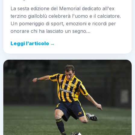
La sesta edizione del Memorial dedicato all'ex
terzino gialloblù celebrerà l'uomo e il calciatore.
Un pomeriggio di sport, emozioni e ricordi per
onorare chi ha lasciato un segno…
Leggi l’articolo →