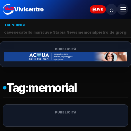
⌕
Vivicentro
LIVE
TRENDING:
cavese
catello mari
Juve Stabia News
memorial
pietro de giorgio
PUBBLICITÀ
Tag:
memorial
PUBBLICITÀ