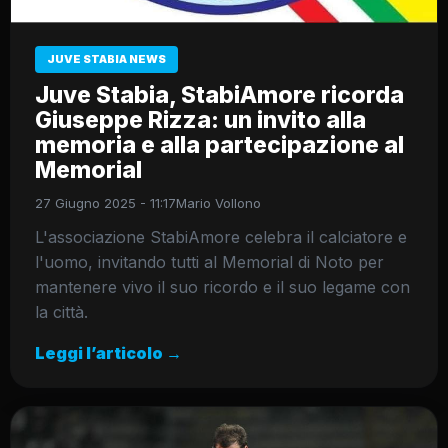
JUVE STABIA NEWS
Juve Stabia, StabiAmore ricorda
Giuseppe Rizza: un invito alla
memoria e alla partecipazione al
Memorial
27 Giugno 2025 - 11:17
Mario Vollono
L'associazione StabiAmore celebra il calciatore e
l'uomo, invitando tutti al Memorial di Noto per
mantenere vivo il suo ricordo e il suo legame con
la città.
Leggi l’articolo →