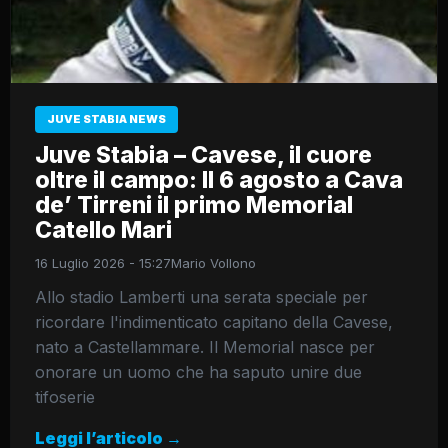
JUVE STABIA NEWS
Juve Stabia – Cavese, il cuore
oltre il campo: Il 6 agosto a Cava
de’ Tirreni il primo Memorial
Catello Mari
16 Luglio 2026 - 15:27
Mario Vollono
Allo stadio Lamberti una serata speciale per
ricordare l'indimenticato capitano della Cavese,
nato a Castellammare. Il Memorial nasce per
onorare un uomo che ha saputo unire due
tifoserie
Leggi l’articolo →