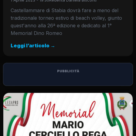
1 Aprile 2023 - 19:30
Redenta Daniela Bisconti
Castellammare di Stabia dovrà fare a meno del
tradizionale torneo estivo di beach volley, giunto
quest'anno alla 26ª edizione e dedicato al 1°
Memorial Dino Romeo
Leggi l’articolo →
PUBBLICITÀ