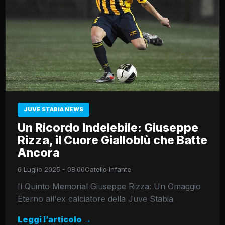
JUVE STABIA NEWS
Un Ricordo Indelebile: Giuseppe
Rizza, il Cuore Gialloblù che Batte
Ancora
6 Luglio 2025 - 08:00
Catello Infante
Il Quinto Memorial Giuseppe Rizza: Un Omaggio
Eterno all'ex calciatore della Juve Stabia
Leggi l’articolo →