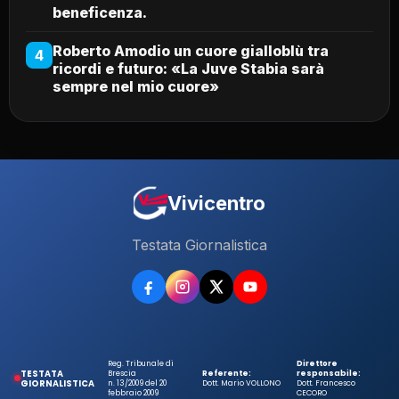
beneficenza.
Roberto Amodio un cuore gialloblù tra
4
ricordi e futuro: «La Juve Stabia sarà
sempre nel mio cuore»
Vivicentro
Testata Giornalistica
Reg. Tribunale di
Direttore
TESTATA
Brescia
Referente:
responsabile:
GIORNALISTICA
n. 13/2009 del 20
Dott. Mario VOLLONO
Dott. Francesco
febbraio 2009
CECORO