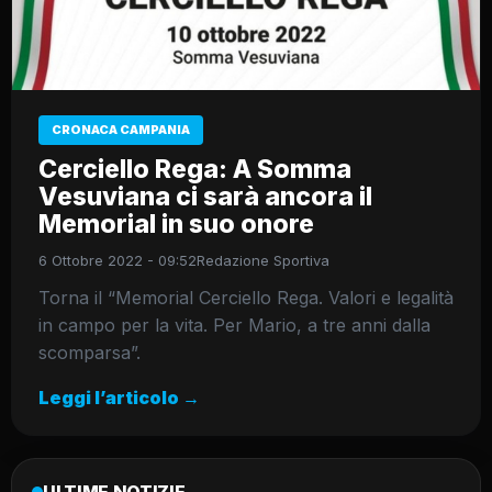
CRONACA CAMPANIA
Cerciello Rega: A Somma
Vesuviana ci sarà ancora il
Memorial in suo onore
6 Ottobre 2022 - 09:52
Redazione Sportiva
Torna il “Memorial Cerciello Rega. Valori e legalità
in campo per la vita. Per Mario, a tre anni dalla
scomparsa”.
Leggi l’articolo →
ULTIME NOTIZIE