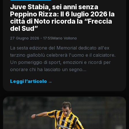
Juve Stabia, sei anni senza
Peppino Rizza: Il 6 luglio 2026 la
città di Noto ricorda la “Freccia
del Sud”
27 Giugno 2026 - 17:55
Mario Vollono
La sesta edizione del Memorial dedicato all'ex
terzino gialloblù celebrerà l'uomo e il calciatore.
Un pomeriggio di sport, emozioni e ricordi per
onorare chi ha lasciato un segno…
Leggi l’articolo →