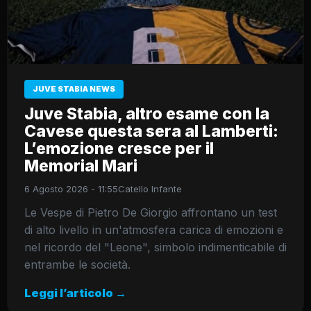
JUVE STABIA NEWS
Juve Stabia, altro esame con la
Cavese questa sera al Lamberti:
L’emozione cresce per il
Memorial Mari
6 Agosto 2026 - 11:55
Catello Infante
Le Vespe di Pietro De Giorgio affrontano un test
di alto livello in un'atmosfera carica di emozioni e
nel ricordo del "Leone", simbolo indimenticabile di
entrambe le società.
Leggi l’articolo →