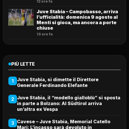
12 ore fa
Juve Stabia – Campobasso, arriva
l’ufficialità: domenica 9 agosto al
Menti si gioca, ma ancora a porte
chiuse
13 ore fa
PIÙ LETTE
Juve Stabia, si dimette il Direttore
1
Generale Ferdinando Elefante
Juve Stabia, il “modello gialloblù” si sposta
2
in parte a Bolzano: Al Südtirol arriva
un’altra ex Vespa
Cavese – Juve Stabia, Memorial Catello
3
Mari: L’incasso sarà devoluto in