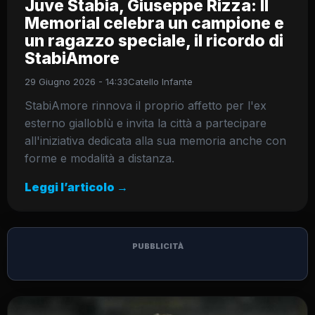
Juve Stabia, Giuseppe Rizza: Il
Memorial celebra un campione e
un ragazzo speciale, il ricordo di
StabiAmore
29 Giugno 2026 - 14:33
Catello Infante
StabiAmore rinnova il proprio affetto per l'ex
esterno gialloblù e invita la città a partecipare
all'iniziativa dedicata alla sua memoria anche con
forme e modalità a distanza.
Leggi l’articolo →
PUBBLICITÀ