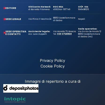
ViViCentro Network
ROC:
REA:
CF/P. IVA:
EDITORE
di Barretta Filomena
41663
NA-1107749
10464981215
80053 Castellammare
SEDE LEGALE
Via Plinio Il Vecchio 24
Napoli
di Stabia
Sede operativa:
SEDE OPERATIVA
Assistente legale:
Via Moretto 70, Brescia
Via Enrico De Nicola 12
E CONTATTI
Avv. Luca Zuppelli
Tel.
030 3758858
80053 Castellammare
di Stabia (NA)
Privacy Policy
Cookie Policy
Immagini di repertorio a cura di