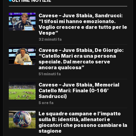
Cavese – Juve Stabia, Sandrucci:
“I tifosi mi hanno emozionato.
Voglio crescere e dare tutto per le
Vespe”
32 minuti fa
Cavese – Juve Stabia, De Giorgio:
“Catello Mari era una persona
speciale. Dal mercato serve
ancora qualcosa”
51 minuti fa
Cavese – Juve Stabia, Memorial
Catello Mari: Finale (0-1 66′
Sandrucci)
5 ore fa
Le squadre campane e l’impatto
sulla B: identità, allenatori e
giocatori che possono cambiare la
stagione