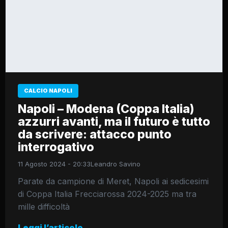
CALCIO NAPOLI
Napoli – Modena (Coppa Italia)
azzurri avanti, ma il futuro è tutto
da scrivere: attacco punto
interrogativo
11 Agosto 2024 - 20:33
Leandro Savino
Parate da campione di Meret, Napoli ai sedicesimi
di Coppa Italia Frecciarossa 2024-2025 ma tra
mille difficoltà
Leggi l’articolo →