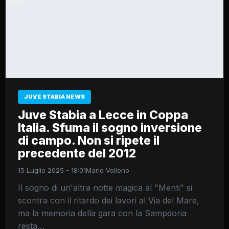
JUVE STABIA NEWS
Juve Stabia a Lecce in Coppa
Italia. Sfuma il sogno inversione
di campo. Non si ripete il
precedente del 2012
15 Luglio 2025 - 18:01
Mario Vollono
Il sogno di un'altra notte magica al "Menti" si
scontra con il ritardo dei lavori al Via del Mare,
ma la memoria della gara con la Sampdoria
resta…