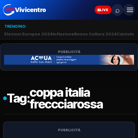
⌕
Vivicentro
LIVE
TRENDING:
Elezioni Europee 2024
Inflazione
Bonus Cultura 2024
Calcio
Inte
PUBBLICITÀ
coppa italia
Tag:
freccciarossa
PUBBLICITÀ