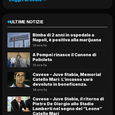
ULTIME NOTIZIE
Bimba di 2 anni in ospedale a
Napoli, è positiva alla marijuana
12 ore fa
A Pompei rinasce il Canone di
Policleto
12 ore fa
Cavese – Juve Stabia, Memorial
Catello Mari: L’incasso sarà
devoluto in beneficenza.
14 ore fa
Cavese – Juve Stabia, il ritorno di
Pietro De Giorgio allo Stadio
Lamberti nel segno del “Leone”
Catello Mari