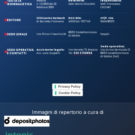
TESTATA
Brescia
Referente:
responsabile:
GIORNALISTICA
n. 13/2009 del 20
Dott. Mario VOLLONO
Dott. Francesco
febbraio 2009
CECORO
ViViCentro Network
ROC:
REA:
CF/P. IVA:
EDITORE
di Barretta Filomena
41663
NA-1107749
10464981215
80053 Castellammare
SEDE LEGALE
Via Plinio Il Vecchio 24
Napoli
di Stabia
Sede operativa:
SEDE OPERATIVA
Assistente legale:
Via Moretto 70, Brescia
Via Enrico De Nicola 12
E CONTATTI
Avv. Luca Zuppelli
Tel.
030 3758858
80053 Castellammare
di Stabia (NA)
Privacy Policy
Cookie Policy
Immagini di repertorio a cura di