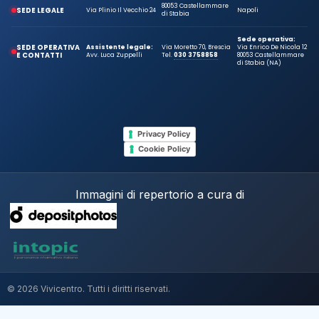
80053 Castellammare
SEDE LEGALE
Via Plinio Il Vecchio 24
Napoli
di Stabia
Sede operativa:
SEDE OPERATIVA
Assistente legale:
Via Moretto 70, Brescia
Via Enrico De Nicola 12
E CONTATTI
Avv. Luca Zuppelli
Tel.
030 3758858
80053 Castellammare
di Stabia (NA)
Privacy Policy
Cookie Policy
Immagini di repertorio a cura di
© 2026 Vivicentro. Tutti i diritti riservati.