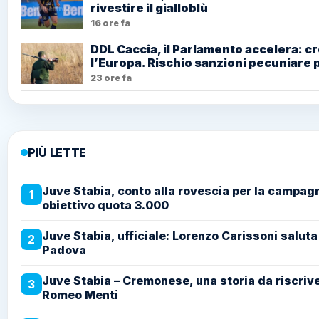
rivestire il gialloblù
16 ore fa
DDL Caccia, il Parlamento accelera: c
l’Europa. Rischio sanzioni pecuniare pe
23 ore fa
PIÙ LETTE
Juve Stabia, conto alla rovescia per la campa
1
obiettivo quota 3.000
Juve Stabia, ufficiale: Lorenzo Carissoni saluta 
2
Padova
Juve Stabia – Cremonese, una storia da riscrivere
3
Romeo Menti