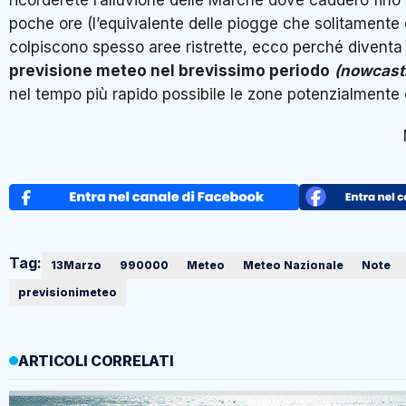
ricorderete l’alluvione delle Marche dove caddero fin
poche ore (l’equivalente delle piogge che solitamente 
colpiscono spesso aree ristrette, ecco perché diventa
previsione meteo nel brevissimo periodo
(nowcast
nel tempo più rapido possibile le zone potenzialmente 
Tag:
13Marzo
990000
Meteo
Meteo Nazionale
Note
previsionimeteo
ARTICOLI CORRELATI