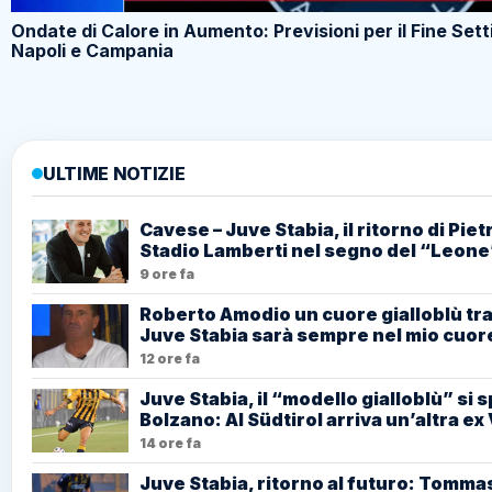
Ondate di Calore in Aumento: Previsioni per il Fine Sett
Napoli e Campania
ULTIME NOTIZIE
Cavese – Juve Stabia, il ritorno di Piet
Stadio Lamberti nel segno del “Leone
9 ore fa
Roberto Amodio un cuore gialloblù tra 
Juve Stabia sarà sempre nel mio cuo
12 ore fa
Juve Stabia, il “modello gialloblù” si s
Bolzano: Al Südtirol arriva un’altra e
14 ore fa
Juve Stabia, ritorno al futuro: Tomm