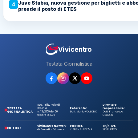
Juve Stabia, nuova gestione per biglietti e abb
4
prende il posto di ETES
Vivicentro
Testata Giornalistica
Reg. Tribunale di
Direttore
TESTATA
Brescia
Referente:
responsabile:
GIORNALISTICA
n. 13/2009 del 20
Dott. Mario VOLLONO
Dott. Francesco
febbraio 2009
CECORO
ViViCentro Network
ROC:
REA:
CF/P. IVA:
EDITORE
di Barretta Filomena
41663
NA-1107749
10464981215