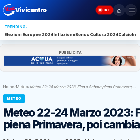
⌕
Vivicentro
LIVE
TRENDING:
Elezioni Europee 2024
Inflazione
Bonus Cultura 2024
Calcio
Inte
PUBBLICITÀ
Home
›
Meteo
›
Meteo 22-24 Marzo 2023: Fino a Sabato piena Primavera,…
METEO
Meteo 22-24 Marzo 2023: F
piena Primavera, poi cambia