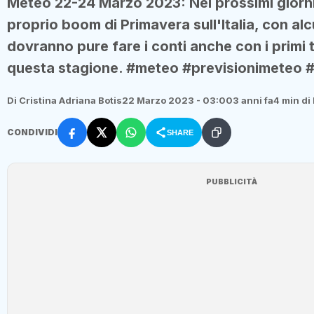
Meteo 22-24 Marzo 2023: Nei prossimi giorni 
proprio boom di Primavera sull'Italia, con al
dovranno pure fare i conti anche con i primi t
questa stagione. #meteo #previsionimeteo 
Di Cristina Adriana Botis
22 Marzo 2023 - 03:00
3 anni fa
4 min di 
CONDIVIDI
SHARE
PUBBLICITÀ