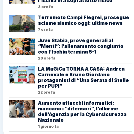
l’Ischia era soprattutto fisico”
3 ore fa
Terremoto Campi Flegrei, prosegue
sciame sismico oggi: ultime news
7 ore fa
Juve Stabia, prove generali al
“Menti”: l’allenamento congiunto
con l’Ischia termina 5-1
20 ore fa
LA MaGiCa TORNA A CASA: Andrea
Carnevale e Bruno Giordano
protagonisti di “Una Serata di Stelle
per PUPI”
22 ore fa
Aumento attacchi informatici:
mancano i “difensori”, l’allarme
dell’Agenzia per la Cybersicurezza
Nazionale
1 giorno fa