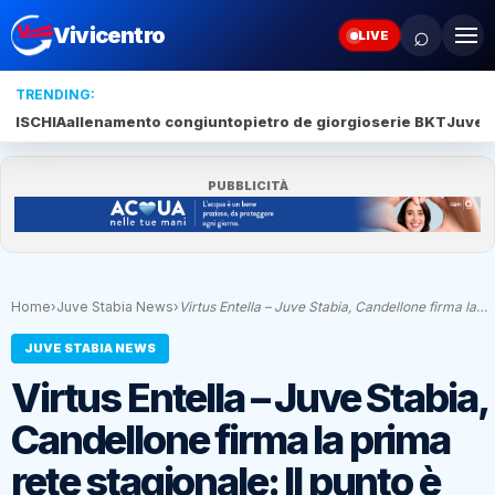
⌕
Vivicentro
LIVE
TRENDING:
ISCHIA
allenamento congiunto
pietro de giorgio
serie BKT
Juve 
PUBBLICITÀ
Home
›
Juve Stabia News
›
Virtus Entella – Juve Stabia, Candellone firma la…
JUVE STABIA NEWS
Virtus Entella – Juve Stabia,
Candellone firma la prima
rete stagionale: Il punto è