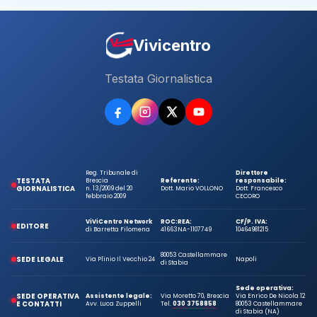
Vivicentro
Testata Giornalistica
Reg. Tribunale di
Direttore
TESTATA
Brescia
Referente:
responsabile:
GIORNALISTICA
n. 13/2009 del 20
Dott. Mario VOLLONO
Dott. Francesco
febbraio 2009
CECORO
ViViCentro Network
ROC:
REA:
CF/P. IVA:
EDITORE
di Barretta Filomena
41663
NA-1107749
10464981215
80053 Castellammare
SEDE LEGALE
Via Plinio Il Vecchio 24
Napoli
di Stabia
Sede operativa:
SEDE OPERATIVA
Assistente legale:
Via Moretto 70, Brescia
Via Enrico De Nicola 12
E CONTATTI
Avv. Luca Zuppelli
Tel.
030 3758858
80053 Castellammare
di Stabia (NA)