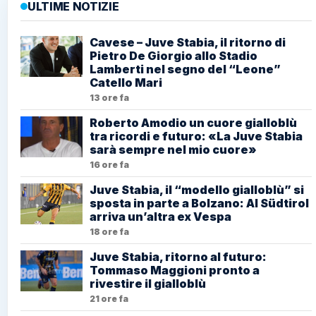
ULTIME NOTIZIE
Cavese – Juve Stabia, il ritorno di
Pietro De Giorgio allo Stadio
Lamberti nel segno del “Leone”
Catello Mari
13 ore fa
Roberto Amodio un cuore gialloblù
tra ricordi e futuro: «La Juve Stabia
sarà sempre nel mio cuore»
16 ore fa
Juve Stabia, il “modello gialloblù” si
sposta in parte a Bolzano: Al Südtirol
arriva un’altra ex Vespa
18 ore fa
Juve Stabia, ritorno al futuro:
Tommaso Maggioni pronto a
rivestire il gialloblù
21 ore fa