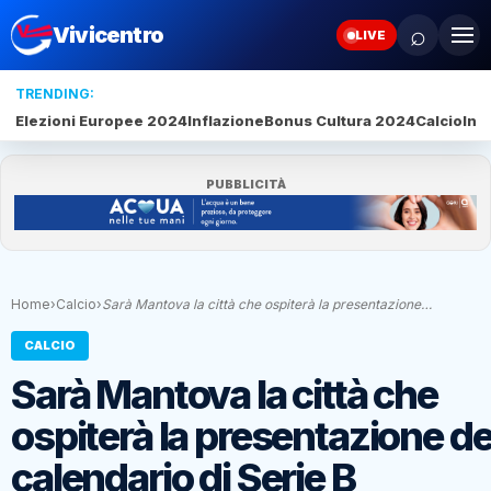
⌕
Vivicentro
LIVE
TRENDING:
Elezioni Europee 2024
Inflazione
Bonus Cultura 2024
Calcio
Inte
PUBBLICITÀ
Home
›
Calcio
›
Sarà Mantova la città che ospiterà la presentazione…
CALCIO
Sarà Mantova la città che
ospiterà la presentazione de
calendario di Serie B