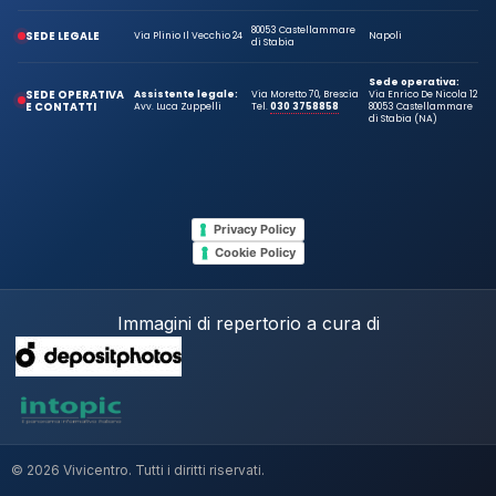
80053 Castellammare
SEDE LEGALE
Via Plinio Il Vecchio 24
Napoli
di Stabia
Sede operativa:
SEDE OPERATIVA
Assistente legale:
Via Moretto 70, Brescia
Via Enrico De Nicola 12
E CONTATTI
Avv. Luca Zuppelli
Tel.
030 3758858
80053 Castellammare
di Stabia (NA)
Privacy Policy
Cookie Policy
Immagini di repertorio a cura di
© 2026 Vivicentro. Tutti i diritti riservati.