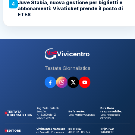
Juve Stabia, nuova gestione per biglietti e
4
abbonamenti: Vivaticket prende il posto di
ETES
Vivicentro
Testata Giornalistica
Reg. Tribunale di
Direttore
TESTATA
Brescia
Referente:
responsabile:
GIORNALISTICA
n. 13/2009 del 20
Dott. Mario VOLLONO
Dott. Francesco
febbraio 2009
CECORO
ViViCentro Network
ROC:
REA:
CF/P. IVA:
EDITORE
di Barretta Filomena
41663
NA-1107749
10464981215