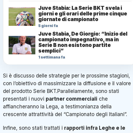
Juve Stabia: La Serie BKT svela i
giorni e gli orari delle prime cinque
giornate di campionato
5 giorni fa
Juve Stabia, De Giorgio: “Inizio del
campionato impegnativo, ma in
Serie B non esistono partite
semplici”
1 settimana fa
Si è discusso delle strategie per le prossime stagioni,
con l’obiettivo di massimizzare la diffusione e il valore
del prodotto Serie BKT.Parallelamente, sono stati
presentati i nuovi
partner commerciali
che
affiancheranno la Lega, a testimonianza della
crescente attrattività del “Campionato degli Italiani”.
Infine, sono stati trattati i
rapporti infra Leghe e le