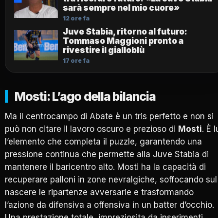
sarà sempre nel mio cuore»
12 ore fa
Juve Stabia, ritorno al futuro:
Tommaso Maggioni pronto a
rivestire il gialloblù
17 ore fa
Mosti: L’ago della bilancia
Ma il centrocampo di Abate è un tris perfetto e non si
può non citare il lavoro oscuro e prezioso di
Mosti
. È l
l’elemento che completa il puzzle, garantendo una
pressione continua che permette alla Juve Stabia di
mantenere il baricentro alto. Mosti ha la capacità di
recuperare palloni in zone nevralgiche, soffocando sul
nascere le ripartenze avversarie e trasformando
l’azione da difensiva a offensiva in un batter d’occhio.
Una prestazione totale, impreziosita da inserimenti