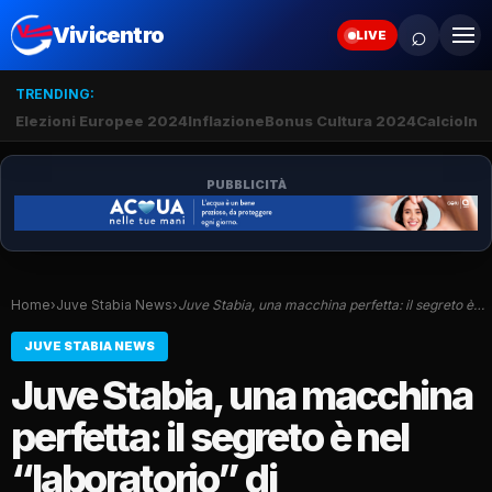
⌕
Vivicentro
LIVE
TRENDING:
Elezioni Europee 2024
Inflazione
Bonus Cultura 2024
Calcio
Inte
PUBBLICITÀ
Home
›
Juve Stabia News
›
Juve Stabia, una macchina perfetta: il segreto è…
JUVE STABIA NEWS
Juve Stabia, una macchina
perfetta: il segreto è nel
“laboratorio” di