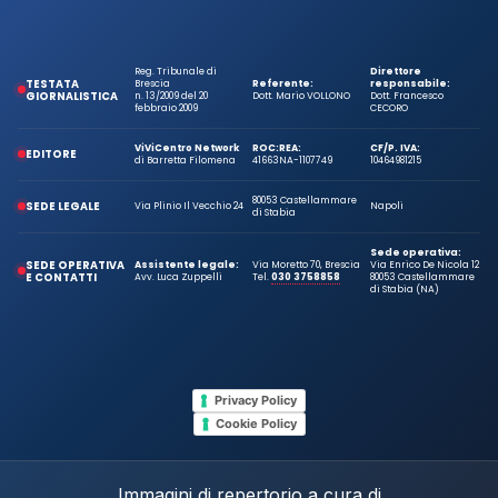
Reg. Tribunale di
Direttore
TESTATA
Brescia
Referente:
responsabile:
GIORNALISTICA
n. 13/2009 del 20
Dott. Mario VOLLONO
Dott. Francesco
febbraio 2009
CECORO
ViViCentro Network
ROC:
REA:
CF/P. IVA:
EDITORE
di Barretta Filomena
41663
NA-1107749
10464981215
80053 Castellammare
SEDE LEGALE
Via Plinio Il Vecchio 24
Napoli
di Stabia
Sede operativa:
SEDE OPERATIVA
Assistente legale:
Via Moretto 70, Brescia
Via Enrico De Nicola 12
E CONTATTI
Avv. Luca Zuppelli
Tel.
030 3758858
80053 Castellammare
di Stabia (NA)
Privacy Policy
Cookie Policy
Immagini di repertorio a cura di