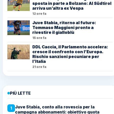
sposta in parte a Bolzano: Al Südtirol
arriva un’altra ex Vespa
12 ore fa
Juve Stabia, ritorno al futuro:
Tommaso Maggioni pronto a
rivestire il gialloblù
15 ore fa
DDL Caccia, il Parlamento accelera:
cresce il confronto con l’Europa.
Rischio sanzioni pecuniare per
l’Italia
21 ore fa
PIÙ LETTE
Juve Stabia, conto alla rovescia per la
1
campagna abbonamenti: obiettivo quota