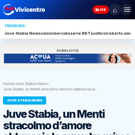
⌕
Vivicentro
LIVE
TRENDING:
Juve Stabia News
calciomercato
serie BKT
sudtirol
roberto amod
PUBBLICITÀ
Home
›
Juve Stabia News
›
Juve Stabia, un Menti stracolmo d’amore abbraccia la…
JUVE STABIA NEWS
Juve Stabia, un Menti
stracolmo d’amore