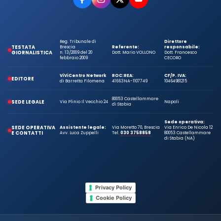
Reg. Tribunale di
Direttore
TESTATA
Brescia
Referente:
responsabile:
GIORNALISTICA
n. 13/2009 del 20
Dott. Mario VOLLONO
Dott. Francesco
febbraio 2009
CECORO
ViViCentro Network
ROC:
REA:
CF/P. IVA:
EDITORE
di Barretta Filomena
41663
NA-1107749
10464981215
80053 Castellammare
SEDE LEGALE
Via Plinio Il Vecchio 24
Napoli
di Stabia
Sede operativa:
SEDE OPERATIVA
Assistente legale:
Via Moretto 70, Brescia
Via Enrico De Nicola 12
E CONTATTI
Avv. Luca Zuppelli
Tel.
030 3758858
80053 Castellammare
di Stabia (NA)
Privacy Policy
Cookie Policy