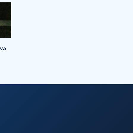
e
ava