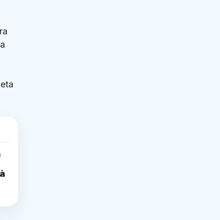
ra
va
leta
à
rà