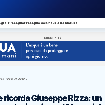
egrei Prosegue
Prosegue Sciame
Sciame Sismico
PUBBLICITÀ
pe Rizza: un invito…
 ricorda Giuseppe Rizza: un