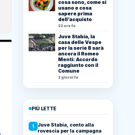
cosa sono, come si
usano e cosa
sapere prima
dell’acquisto
22 ore fa
Juve Stabia, la
casa delle Vespe
per la serie B sarà
ancora il Romeo
Menti: Accordo
raggiunto con il
Comune
2 giorni fa
PIÙ LETTE
Juve Stabia, conto alla
1
rovescia per la campagna