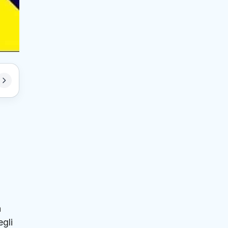
à
egli