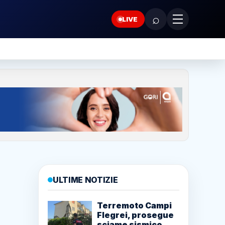
⌕
LIVE
ULTIME NOTIZIE
Terremoto Campi
Flegrei, prosegue
sciame sismico