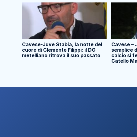
Cavese-Juve Stabia, la notte del
Cavese – 
cuore di Clemente Filippi: il DG
semplice d
metelliano ritrova il suo passato
calcio si 
Catello Ma