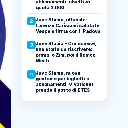
abbonamenti: obiettivo
quota 3.000
Juve Stabia, ufficiale:
2
Lorenzo Carissoni saluta le
Vespe e firma con il Padova
Juve Stabia – Cremonese,
3
una storia da riscrivere:
prima lo Zini, poi il Romeo
Menti
Juve Stabia, nuova
4
gestione per biglietti e
abbonamenti: Vivaticket
prende il posto di ETES