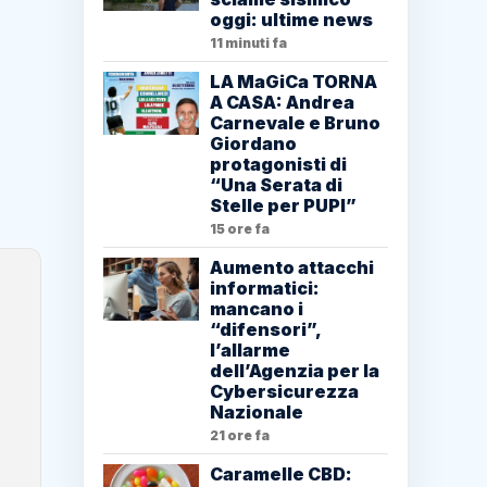
oggi: ultime news
11 minuti fa
LA MaGiCa TORNA
A CASA: Andrea
Carnevale e Bruno
Giordano
protagonisti di
“Una Serata di
Stelle per PUPI”
15 ore fa
Aumento attacchi
informatici:
mancano i
“difensori”,
l’allarme
dell’Agenzia per la
Cybersicurezza
Nazionale
21 ore fa
Caramelle CBD: