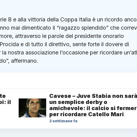
rie B e alla vittoria della Coppa Italia è un ricordo anco
hanno mai dimenticato il “ragazzo splendido” che corre
more, attraverso le parole del presidente onorario
ocida e di tutto il direttivo, sente forte il dovere di
 la nostra associazione l’occasione per ricordare un’at
ido”, affermano.
te
Cavese – Juve Stabia non sar
i: il
un semplice derby o
amichevole: il calcio si ferme
per ricordare Catello Mari
2 settimane fa