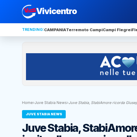
Vivicentro
TRENDING:
CAMPANIA
Terremoto Campi
Campi Flegrei
Fl
Home
›
Juve Stabia News
›
Juve Stabia, StabiAmore ricorda Giusep
JUVE STABIA NEWS
Juve Stabia, StabiAmore